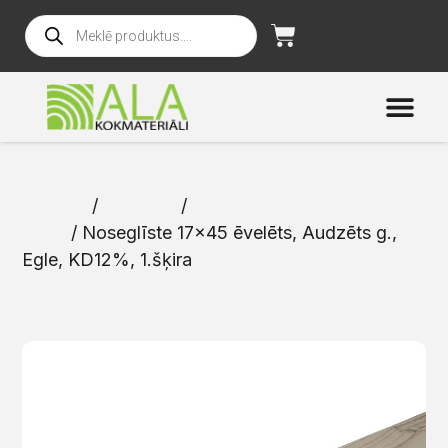
Sākums
/
Katalogs
/
Līmētas koka brusas un
līstes
/ Noseglīste 17×45 ēvelēts, Audzēts g.,
Egle, KD12%, 1.šķira