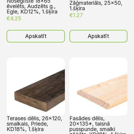
Noseglīste 18×65
Zāģmateriāls, 25×50,
ēvelēts, Audzēts g.,
1.šķira
Egle, KD12%, 1.šķira
€
1.27
€
4.25
Apskatīt
Apskatīt
Terases dēlis, 26×120,
Fasādes dēlis,
smalkais, Priede,
20×135*, taisnā
KD18%, 1.šķira
pusspunde, smalki