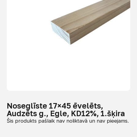
Noseglīste 17×45 ēvelēts,
Audzēts g., Egle, KD12%, 1.šķira
Šis produkts pašlaik nav noliktavā un nav pieejams.