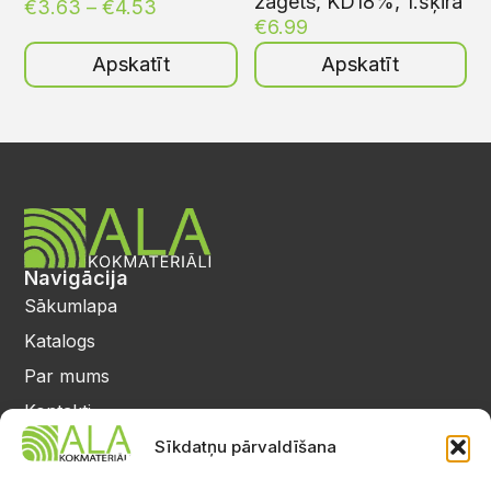
zāģēts, KD18%, 1.šķira
€
3.63
–
€
4.53
€
6.99
Apskatīt
Apskatīt
Navigācija
Sākumlapa
Katalogs
Par mums
Kontakti
Privātuma politika
Sīkdatņu pārvaldīšana
Kontakti