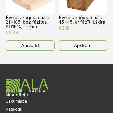
Ēvelēts zāģmateriāls,
Ēvelēts zāģmateriāls,
21×105, bez fāzītes,
45×45, ar fāzīti,1.šķira
KD18%, 1.šķira
€
2.18
€
3.48
Apskatīt
Apskatīt
Navigācija
Sākumlapa
Katalogs