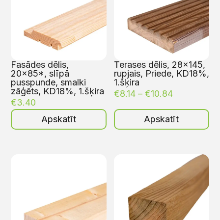
Fasādes dēlis,
Terases dēlis, 28×145,
20×85*, slīpā
rupjais, Priede, KD18%,
pusspunde, smalki
1.šķira
zāģēts, KD18%, 1.šķira
€
8.14
–
€
10.84
€
3.40
Apskatīt
Apskatīt