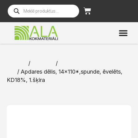
Sākums
/
Katalogs
/
Ārējās apdares
dēļi
/ Apdares dēlis, 14×110*,spunde, ēvelēts,
KD18%, 1.šķira