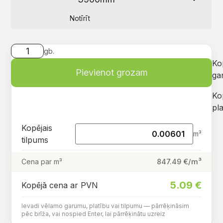
Notīrīt
gb.
Ko
Pievienot grozam
ga
Ko
pla
Kopējais
m³
tilpums
€/m³
847.49
Cena par m³
5.09
€
Kopējā cena ar PVN
Ievadi vēlamo garumu, platību vai tilpumu — pārrēķināsim
pēc brīža, vai nospied Enter, lai pārrēķinātu uzreiz