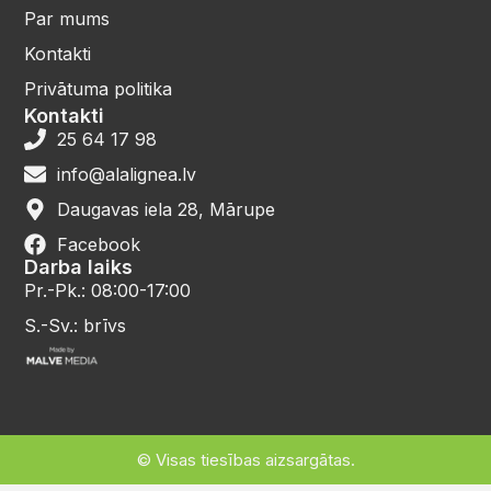
Par mums
Kontakti
Privātuma politika
Kontakti
25 64 17 98
info@alalignea.lv
Daugavas iela 28, Mārupe
Facebook
Darba laiks
Pr.-Pk.: 08:00-17:00
S.-Sv.: brīvs
© Visas tiesības aizsargātas.