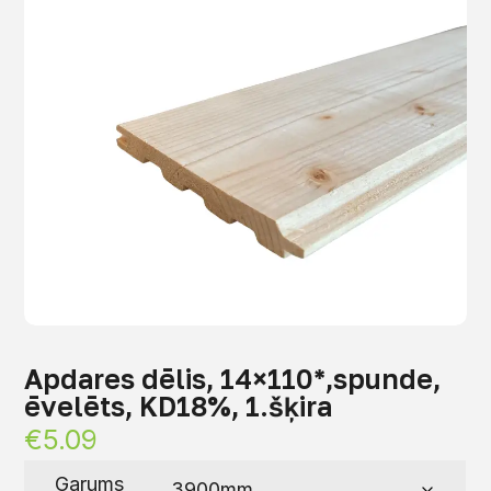
Apdares dēlis, 14×110*,spunde,
ēvelēts, KD18%, 1.šķira
€
5.09
Garums