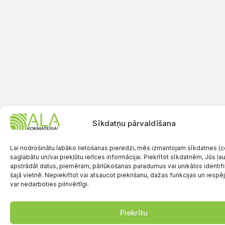
Sīkdatņu pārvaldīšana
Lai nodrošinātu labāko lietošanas pieredzi, mēs izmantojam sīkdatnes (co
saglabātu un/vai piekļūtu ierīces informācijai. Piekrītot sīkdatnēm, Jūs ļ
apstrādāt datus, piemēram, pārlūkošanas paradumus vai unikālos identif
šajā vietnē. Nepiekrītot vai atsaucot piekrišanu, dažas funkcijas un iespē
var nedarboties pilnvērtīgi.
Piekrītu