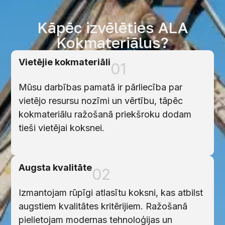
Kāpēc izvēlēties ALA
Kokmateriālus?
Vietējie kokmateriāli
01
Mūsu darbības pamatā ir pārliecība par
vietējo resursu nozīmi un vērtību, tāpēc
kokmateriālu ražošanā priekšroku dodam
tieši vietējai koksnei.
Augsta kvalitāte
02
Izmantojam rūpīgi atlasītu koksni, kas atbilst
augstiem kvalitātes kritērijiem. Ražošanā
pielietojam modernas tehnoloģijas un