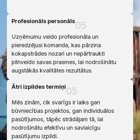
Profesionāls personāls
05
Uzņēmumu veido profesionāla un
pieredzējusi komanda, kas pārzina
kokapstrādes nozari un nepārtraukti
pilnveido savas prasmes, lai nodrošinātu
augstākās kvalitātes rezultātus.
Ātri izpildes termiņi
05
Mēs zinām, cik svarīgs ir laiks gan
būvniecības projektos, gan individuālos
pasūtījumos, tāpēc strādājam tā, lai
nodrošinātu efektīvu un savlaicīgu
pasūtījumu izpildi.