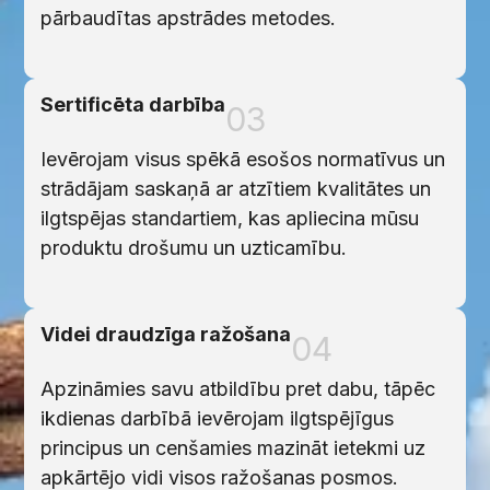
pārbaudītas apstrādes metodes.
Sertificēta darbība
03
Ievērojam visus spēkā esošos normatīvus un
strādājam saskaņā ar atzītiem kvalitātes un
ilgtspējas standartiem, kas apliecina mūsu
produktu drošumu un uzticamību.
Videi draudzīga ražošana
04
Apzināmies savu atbildību pret dabu, tāpēc
ikdienas darbībā ievērojam ilgtspējīgus
principus un cenšamies mazināt ietekmi uz
apkārtējo vidi visos ražošanas posmos.