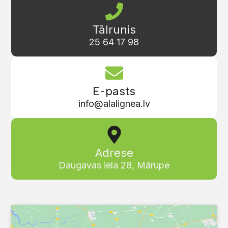
Tālrunis
25 64 17 98
E-pasts
info@alalignea.lv
Adrese
Daugavas iela 28, Mārupe