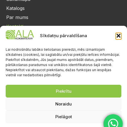
Katalogs
Par mums
Kontakti
Privātuma politika
Sīkdatņu pārvaldīšana
Kontakti
25 64 17 98
Lai nodrošinātu labāko lietošanas pieredzi, mēs izmantojam
sīkdatnes (cookies), lai saglabātu un/vai piekļūtu ierīces informācijai.
info@alalignea.lv
Piekrītot sīkdatnēm, Jūs ļaujat mums apstrādāt datus, piemēram,
pārlūkošanas paradumus vai unikālos identifikatorus šajā vietnē.
Daugavas iela 28, Mārupe
Nepiekrītot vai atsaucot piekrišanu, dažas funkcijas un iespējas
vietnē var nedarboties pilnvērtīgi.
Facebook
Darba laiks
Pr.-Pk.: 08:00-17:00
Piekrītu
S.-Sv.: brīvs
Noraidu
Pielāgot