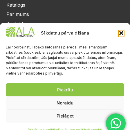
Katalogs
Par mums
Kontakti
Privātuma politika
Sīkdatņu pārvaldīšana
Kontakti
25 64 17 98
Lai nodrošinātu labāko lietošanas pieredzi, mēs izmantojam
sīkdatnes (cookies), lai saglabātu un/vai piekļūtu ierīces informācijai.
info@alalignea.lv
Piekrītot sīkdatnēm, Jūs ļaujat mums apstrādāt datus, piemēram,
pārlūkošanas paradumus vai unikālos identifikatorus šajā vietnē.
Daugavas iela 28, Mārupe
Nepiekrītot vai atsaucot piekrišanu, dažas funkcijas un iespējas
vietnē var nedarboties pilnvērtīgi.
Facebook
Darba laiks
Pr.-Pk.: 08:00-17:00
Piekrītu
S.-Sv.: brīvs
Noraidu
Pielāgot
Privātuma politika
Privātuma politika
Kontakti