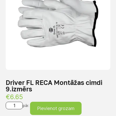
Driver FL RECA Montāžas cimdi
9.izmērs
€
6.65
pār.
Pievienot grozam