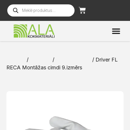
Sākums
/
Katalogs
/
Darba drošība
/ Driver FL
RECA Montāžas cimdi 9.izmērs