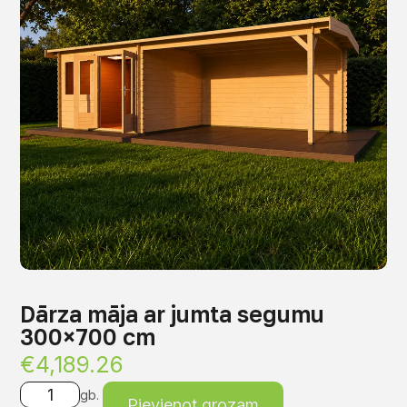
Dārza māja ar jumta segumu
300×700 cm
€
4,189.26
gb.
Pievienot grozam