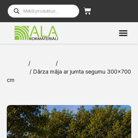
Sākums
/
Katalogs
/
Dārza mājas un
mēbeles
/ Dārza māja ar jumta segumu 300×700
cm