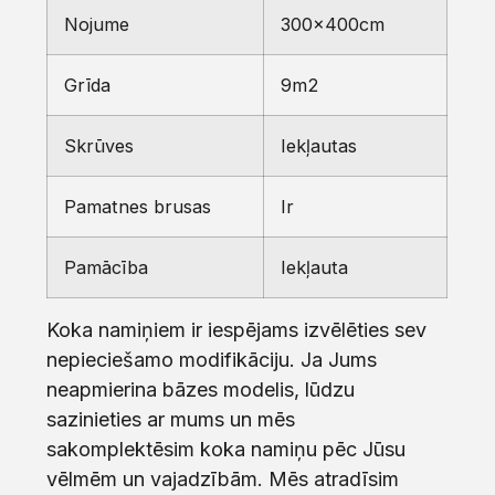
Nojume
300x400cm
Grīda
9m2
Skrūves
Iekļautas
Pamatnes brusas
Ir
Pamācība
Iekļauta
Koka namiņiem ir iespējams izvēlēties sev
nepieciešamo modifikāciju. Ja Jums
neapmierina bāzes modelis, lūdzu
sazinieties ar mums un mēs
sakomplektēsim koka namiņu pēc Jūsu
vēlmēm un vajadzībām. Mēs atradīsim