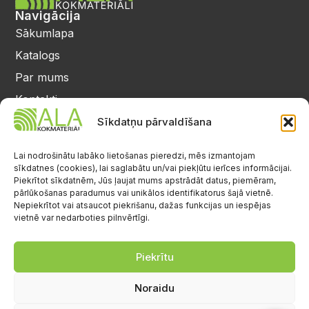
Navigācija
Sākumlapa
Katalogs
Par mums
Kontakti
Privātuma politika
Sīkdatņu pārvaldīšana
Kontakti
25 64 17 98
Lai nodrošinātu labāko lietošanas pieredzi, mēs izmantojam
sīkdatnes (cookies), lai saglabātu un/vai piekļūtu ierīces informācijai.
info@alalignea.lv
Piekrītot sīkdatnēm, Jūs ļaujat mums apstrādāt datus, piemēram,
pārlūkošanas paradumus vai unikālos identifikatorus šajā vietnē.
Daugavas iela 28, Mārupe
Nepiekrītot vai atsaucot piekrišanu, dažas funkcijas un iespējas
vietnē var nedarboties pilnvērtīgi.
Facebook
Darba laiks
Pr.-Pk.: 08:00-17:00
Piekrītu
S.-Sv.: brīvs
Noraidu