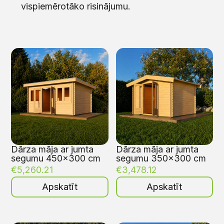
vispiemērotāko risinājumu.
Dārza māja ar jumta
Dārza māja ar jumta
segumu 450×300 cm
segumu 350×300 cm
€
5,260.21
€
3,478.12
Apskatīt
Apskatīt