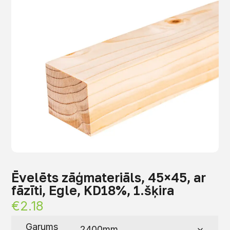
Ēvelēts zāģmateriāls, 45×45, ar
fāzīti, Egle, KD18%, 1.šķira
€
2.18
Garums