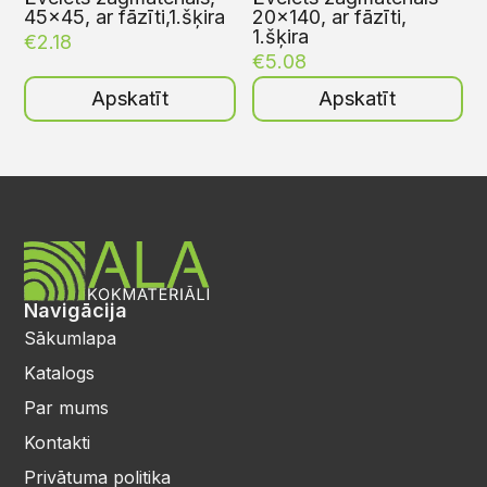
45×45, ar fāzīti,1.šķira
20×140, ar fāzīti,
1.šķira
€
2.18
€
5.08
Apskatīt
Apskatīt
Navigācija
Sākumlapa
Katalogs
Par mums
Kontakti
Privātuma politika