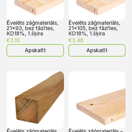
Ēvelēts zāģmateriāls,
Ēvelēts zāģmateriāls,
21×93, bez fāzītes,
21×105, bez fāzītes,
KD18%, 1.šķira
KD18%, 1.šķira
€
3.10
€
3.48
Apskatīt
Apskatīt
Ēvelēts zāģmateriāls,
Ēvelēts zāģmateriāls –