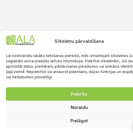
Sīkdatņu pārvaldīšana
Lai nodrošinātu labāko lietošanas pieredzi, mēs izmantojam sīkdatnes (co
saglabātu un/vai piekļūtu ierīces informācijai. Piekrītot sīkdatnēm, Jūs ļ
apstrādāt datus, piemēram, pārlūkošanas paradumus vai unikālos identif
šajā vietnē. Nepiekrītot vai atsaucot piekrišanu, dažas funkcijas un iespē
var nedarboties pilnvērtīgi.
Piekrītu
Noraidu
Pielāgot