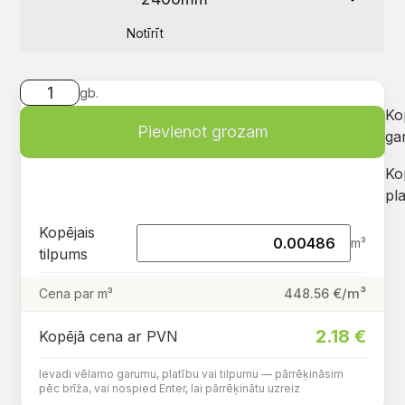
Notīrīt
gb.
Ko
Pievienot grozam
ga
Ko
pla
Kopējais
m³
tilpums
€/m³
448.56
Cena par m³
2.18
€
Kopējā cena ar PVN
Ievadi vēlamo garumu, platību vai tilpumu — pārrēķināsim
pēc brīža, vai nospied Enter, lai pārrēķinātu uzreiz