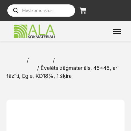
Sākums
/
Katalogs
/
Ēvelēti
zāģmateriāli
/ Ēvelēts zāģmateriāls, 45×45, ar
fāzīti, Egle, KD18%, 1.šķira