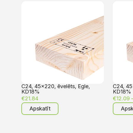
C24, 45×220, ēvelēts, Egle,
C24, 45×
KD18%
KD18%
€
21.84
€
12.09
Apskatīt
Apsk