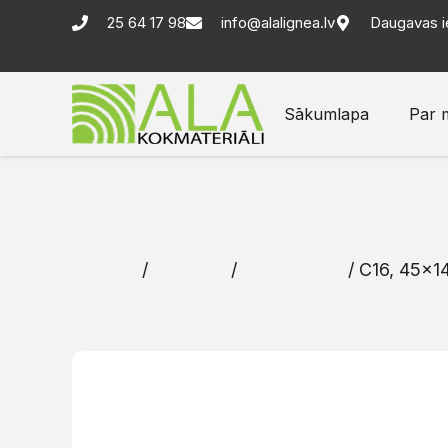
25 64 17 98
info@alalignea.lv
Daugavas i
Sākumlapa
Par 
Sākums
/
Katalogs
/
Karkasa dēļi
/ C16, 45×14