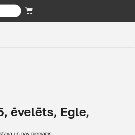
, ēvelēts, Egle,
iktavā un nav pieejams.