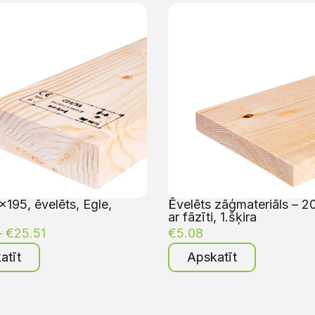
195, ēvelēts, Egle,
Ēvelēts zāģmateriāls – 2
ar fāzīti, 1.šķira
–
€
25.51
€
5.08
atīt
Apskatīt