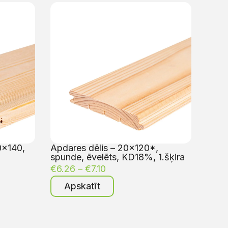
0×140,
Apdares dēlis – 20×120*,
spunde, ēvelēts, KD18%, 1.šķira
€
6.26
–
€
7.10
Apskatīt