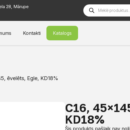
ela 28, Mārupe
mums
Kontakti
Katalogs
5, ēvelēts, Egle, KD18%
C16, 45×145
KD18%
Šis produkts pašlaik nav nol