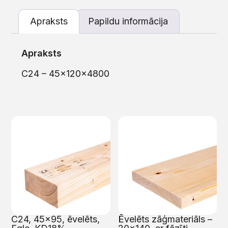
Apraksts
Papildu informācija
Apraksts
C24 – 45x120x4800
C24, 45×95, ēvelēts,
Ēvelēts zāģmateriāls –