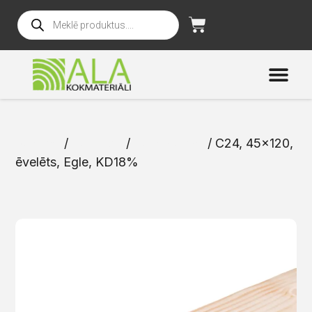
Sākums
/
Katalogs
/
Karkasa dēļi
/ C24, 45×120,
ēvelēts, Egle, KD18%