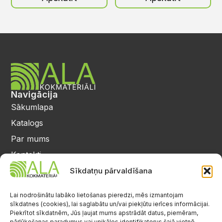
Navigācija
Sākumlapa
Katalogs
Par mums
Kontakti
Privātuma politika
Sīkdatņu pārvaldīšana
Kontakti
25 64 17 98
Lai nodrošinātu labāko lietošanas pieredzi, mēs izmantojam
sīkdatnes (cookies), lai saglabātu un/vai piekļūtu ierīces informācijai.
info@alalignea.lv
Piekrītot sīkdatnēm, Jūs ļaujat mums apstrādāt datus, piemēram,
pārlūkošanas paradumus vai unikālos identifikatorus šajā vietnē.