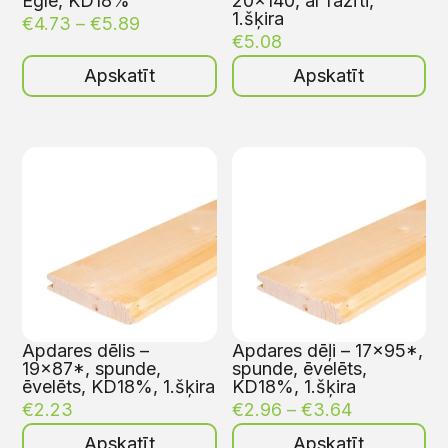
Egle, KD18%
20×140, ar fāzīti,
1.šķira
€
4.73
–
€
5.89
€
5.08
Apskatīt
Apskatīt
Apdares dēlis –
Apdares dēļi – 17×95*,
19×87*, spunde,
spunde, ēvelēts,
ēvelēts, KD18%, 1.šķira
KD18%, 1.šķira
€
2.23
€
2.96
–
€
3.64
Apskatīt
Apskatīt