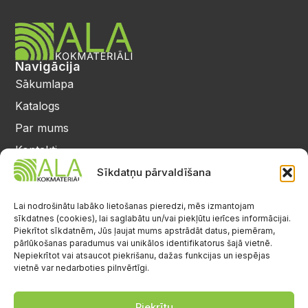
Navigācija
Sākumlapa
Katalogs
Par mums
Kontakti
Privātuma politika
Sīkdatņu pārvaldīšana
Kontakti
25 64 17 98
Lai nodrošinātu labāko lietošanas pieredzi, mēs izmantojam
sīkdatnes (cookies), lai saglabātu un/vai piekļūtu ierīces informācijai.
info@alalignea.lv
Piekrītot sīkdatnēm, Jūs ļaujat mums apstrādāt datus, piemēram,
pārlūkošanas paradumus vai unikālos identifikatorus šajā vietnē.
Daugavas iela 28, Mārupe
Nepiekrītot vai atsaucot piekrišanu, dažas funkcijas un iespējas
vietnē var nedarboties pilnvērtīgi.
Facebook
Darba laiks
Pr.-Pk.: 08:00-17:00
Piekrītu