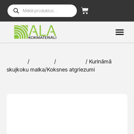
Sākums
/
Katalogs
/
Kurināmais
/ Kurināmā
skujkoku malka/Koksnes atgriezumi