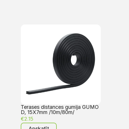
Terases distances gumija GUMO
D, 15X7mm /10m/80m/
€
2.15
Apskatīt