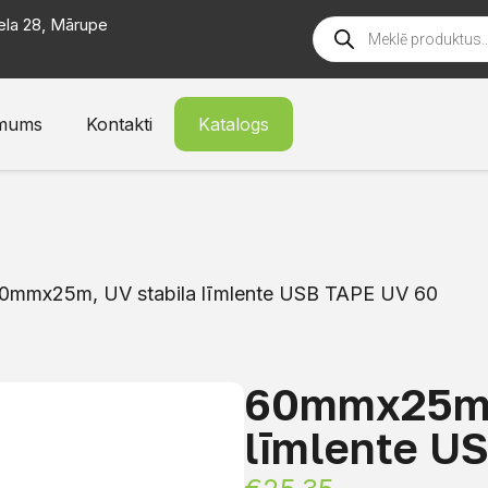
ela 28, Mārupe
mums
Kontakti
Katalogs
0mmx25m, UV stabila līmlente USB TAPE UV 60
60mmx25m,
līmlente U