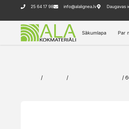
25 64 17 98
info@alalignea.lv
Daugavas i
Sākumlapa
Par 
Sākums
/
Katalogs
/
Membrānas un lentas
/ 6