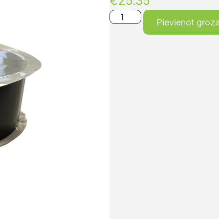
€
25.35
Pievienot groz