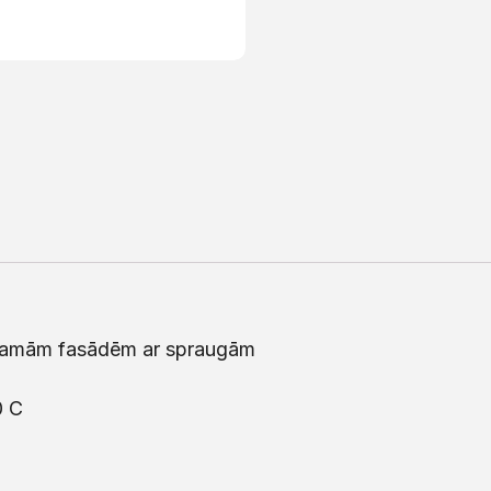
lējamām fasādēm ar spraugām
0 C