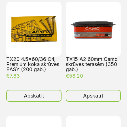
TX20 4.5×60/36 C4,
TX15 A2 60mm Camo
Premium koka skrūves
skrūves terasēm (350
EASY (200 gab.)
gab.)
€
7.83
€
58.20
Apskatīt
Apskatīt