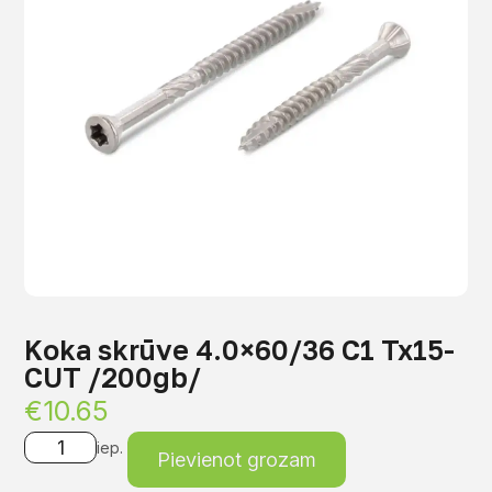
Koka skrūve 4.0×60/36 C1 Tx15-
CUT /200gb/
€
10.65
iep.
Pievienot grozam