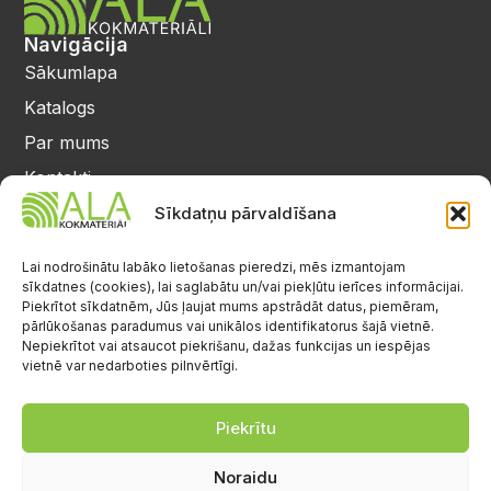
Navigācija
Sākumlapa
Katalogs
Par mums
Kontakti
Privātuma politika
Sīkdatņu pārvaldīšana
Kontakti
25 64 17 98
Lai nodrošinātu labāko lietošanas pieredzi, mēs izmantojam
sīkdatnes (cookies), lai saglabātu un/vai piekļūtu ierīces informācijai.
info@alalignea.lv
Piekrītot sīkdatnēm, Jūs ļaujat mums apstrādāt datus, piemēram,
pārlūkošanas paradumus vai unikālos identifikatorus šajā vietnē.
Daugavas iela 28, Mārupe
Nepiekrītot vai atsaucot piekrišanu, dažas funkcijas un iespējas
vietnē var nedarboties pilnvērtīgi.
Facebook
Darba laiks
Pr.-Pk.: 08:00-17:00
Piekrītu
S.-Sv.: brīvs
Noraidu