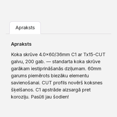
Apraksts
Apraksts
Koka skrūve 4.0×60/36mm C1 ar Tx15-CUT
galvu, 200 gab. — standarta koka skrūve
garākam iestiprināšanās dziļumam. 60mm
garums piemērots biezāku elementu
savienošanai. CUT profils novērš koksnes
šķelšanos. C1 apstrāde aizsargā pret
koroziju. Pasūti jau šodien!