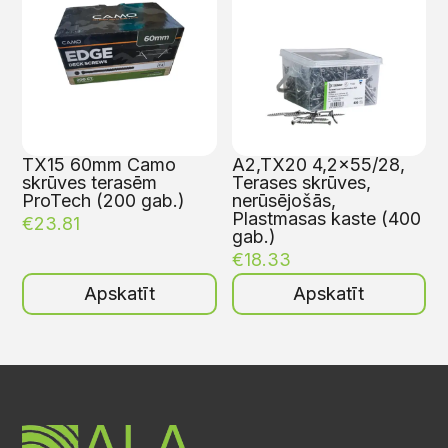
TX15 60mm Camo
A2,TX20 4,2×55/28,
skrūves terasēm
Terases skrūves,
ProTech (200 gab.)
nerūsējošās,
Plastmasas kaste (400
€
23.81
gab.)
€
18.33
Apskatīt
Apskatīt