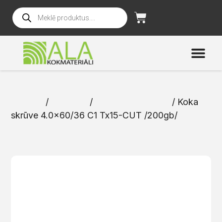
Sākums
/
Katalogs
/
Skrūves un naglas
/ Koka
skrūve 4.0×60/36 C1 Tx15-CUT /200gb/