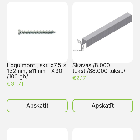
Logu mont., skr. ø7.5 x
Skavas /8.000
132mm, ø11mm TX30
tūkst./88.000 tūkst./
/100 gb/
€
2.17
€
31.71
Apskatīt
Apskatīt