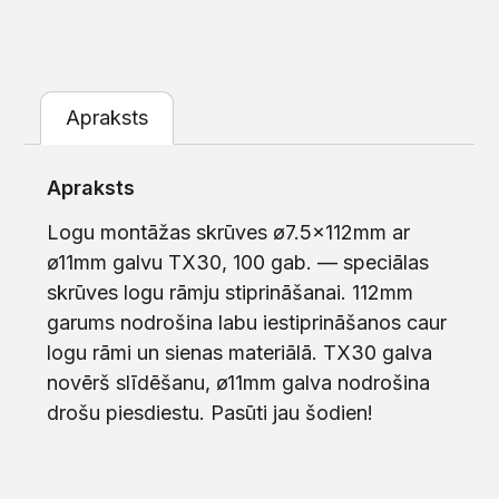
Apraksts
Apraksts
Logu montāžas skrūves ø7.5x112mm ar
ø11mm galvu TX30, 100 gab. — speciālas
skrūves logu rāmju stiprināšanai. 112mm
garums nodrošina labu iestiprināšanos caur
logu rāmi un sienas materiālā. TX30 galva
novērš slīdēšanu, ø11mm galva nodrošina
drošu piesdiestu. Pasūti jau šodien!