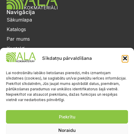
Navigācija
Sākumlapa
Katalogs
Par mums
Kontakti
Privātuma politika
Sīkdatņu pārvaldīšana
Kontakti
25 64 17 98
Lai nodrošinātu labāko lietošanas pieredzi, mēs izmantojam
sīkdatnes (cookies), lai saglabātu un/vai piekļūtu ierīces informācijai.
info@alalignea.lv
Piekrītot sīkdatnēm, Jūs ļaujat mums apstrādāt datus, piemēram,
pārlūkošanas paradumus vai unikālos identifikatorus šajā vietnē.
Daugavas iela 28, Mārupe
Nepiekrītot vai atsaucot piekrišanu, dažas funkcijas un iespējas
vietnē var nedarboties pilnvērtīgi.
Facebook
Darba laiks
Pr.-Pk.: 08:00-17:00
Piekrītu
S.-Sv.: brīvs
Noraidu