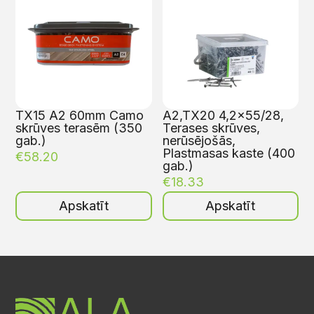
TX15 A2 60mm Camo
A2,TX20 4,2×55/28,
skrūves terasēm (350
Terases skrūves,
gab.)
nerūsējošās,
Plastmasas kaste (400
€
58.20
gab.)
€
18.33
Apskatīt
Apskatīt