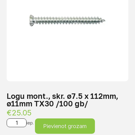
Logu mont., skr. ø7.5 x 112mm,
ø11mm TX30 /100 gb/
€
25.05
iep.
Pievienot grozam