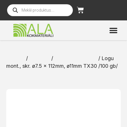
Sākums
/
Katalogs
/
Skrūves un naglas
/ Logu
mont., skr. ø7.5 x 112mm, ø11mm TX30 /100 gb/