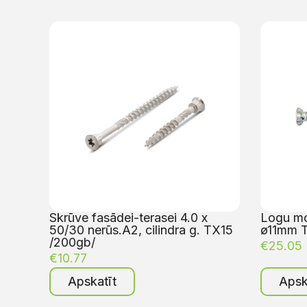
Skrūve fasādei-terasei 4.0 x
Logu mon
50/30 nerūs.A2, cilindra g. TX15
ø11mm T
/200gb/
€
25.05
€
10.77
Apskatīt
Apsk