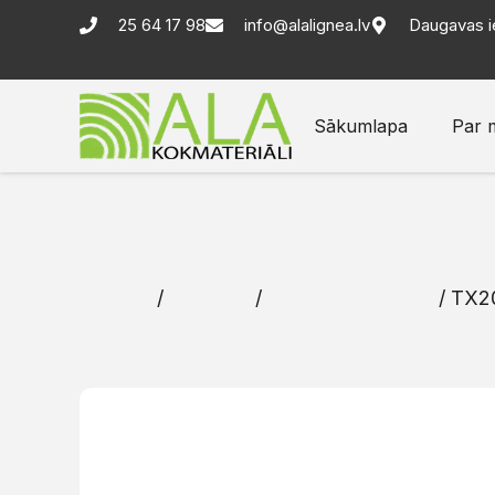
25 64 17 98
info@alalignea.lv
Daugavas i
Sākumlapa
Par 
Sākums
/
Katalogs
/
Skrūves un naglas
/ TX20