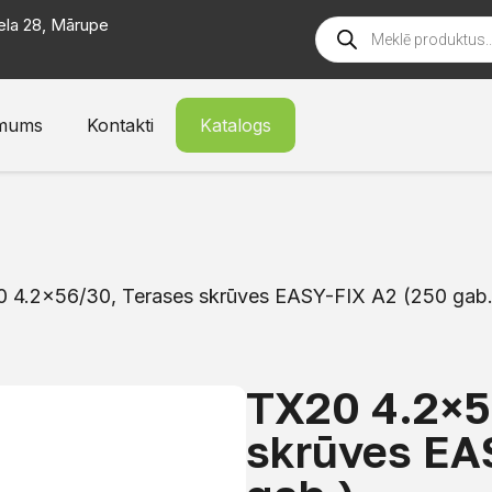
ela 28, Mārupe
mums
Kontakti
Katalogs
 4.2×56/30, Terases skrūves EASY-FIX A2 (250 gab.
TX20 4.2×5
skrūves EA