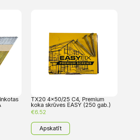
inkotas
TX20 4×50/25 C4, Premium
A
koka skrūves EASY (250 gab.)
€
6.52
Apskatīt