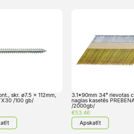
t., skr. ø7.5 x 112mm,
3.1*90mm 34° rievotas c
X30 /100 gb/
naglas kasetēs PREBEN
/2000gb/
€
53.46
atīt
Apskatīt