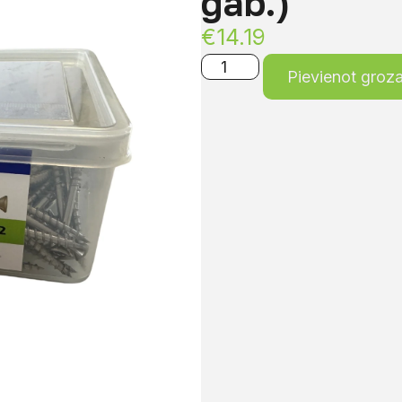
gab.)
€
14.19
Pievienot groz