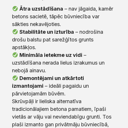
Ātra uzstādīšana
– nav jāgaida, kamēr
betons sacietē, tāpēc būvniecība var
sākties nekavējoties.
Stabilitāte un izturība
– nodrošina
drošu balstu pat sarežģītos grunts
apstākļos.
Minimāla ietekme uz vidi
–
uzstādīšana nerada lielus izrakumus un
nebojā ainavu.
Demontējami un atkārtoti
izmantojami
– ideāli pagaidu un
pārvietojamām būvēm.
Skrūvpāļi ir lieliska alternatīva
tradicionālajiem betona pamatiem, īpaši
vietās ar vāju vai neviendabīgu grunti. Tos
plaši izmanto gan privātmāju būvniecībā,