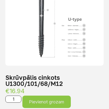
Skrūvpālis cinkots
U1300/101/68/M12
€
16.94
Pievienot grozam