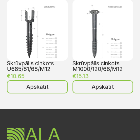
Skrūvpālis cinkots
Skrūvpālis cinkots
U685/81/68/M12
M1000/120/68/M12
€
10.65
€
15.13
Apskatīt
Apskatīt