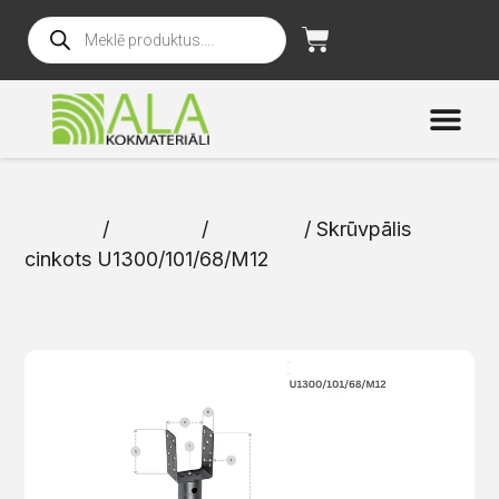
Sākums
/
Katalogs
/
Skrūvpāļi
/ Skrūvpālis
cinkots U1300/101/68/M12