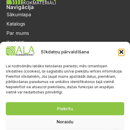
Navigācija
Sākumlapa
Katalogs
Par mums
Kontakti
Privātuma politika
Sīkdatņu pārvaldīšana
Kontakti
25 64 17 98
Lai nodrošinātu labāko lietošanas pieredzi, mēs izmantojam
sīkdatnes (cookies), lai saglabātu un/vai piekļūtu ierīces informācijai.
info@alalignea.lv
Piekrītot sīkdatnēm, Jūs ļaujat mums apstrādāt datus, piemēram,
pārlūkošanas paradumus vai unikālos identifikatorus šajā vietnē.
Daugavas iela 28, Mārupe
Nepiekrītot vai atsaucot piekrišanu, dažas funkcijas un iespējas
vietnē var nedarboties pilnvērtīgi.
Facebook
Darba laiks
Pr.-Pk.: 08:00-17:00
Piekrītu
S.-Sv.: brīvs
Noraidu