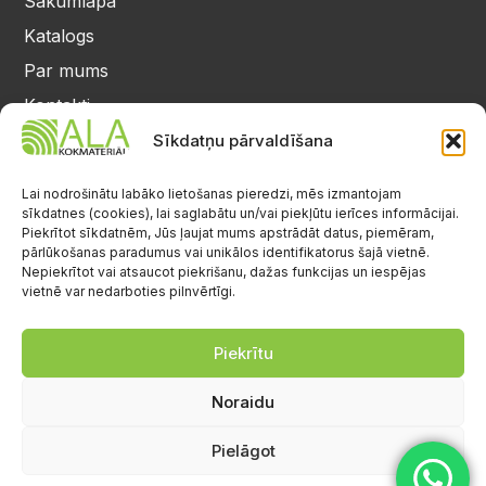
Sākumlapa
Katalogs
Par mums
Kontakti
Privātuma politika
Sīkdatņu pārvaldīšana
Kontakti
25 64 17 98
Lai nodrošinātu labāko lietošanas pieredzi, mēs izmantojam
sīkdatnes (cookies), lai saglabātu un/vai piekļūtu ierīces informācijai.
info@alalignea.lv
Piekrītot sīkdatnēm, Jūs ļaujat mums apstrādāt datus, piemēram,
pārlūkošanas paradumus vai unikālos identifikatorus šajā vietnē.
Daugavas iela 28, Mārupe
Nepiekrītot vai atsaucot piekrišanu, dažas funkcijas un iespējas
vietnē var nedarboties pilnvērtīgi.
Facebook
Darba laiks
Pr.-Pk.: 08:00-17:00
Piekrītu
S.-Sv.: brīvs
Noraidu
Pielāgot