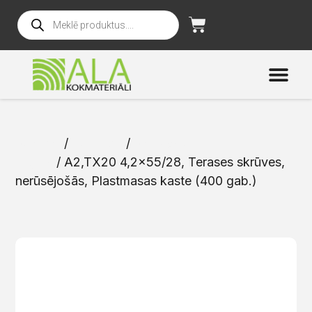
Sākums
/
Katalogs
/
Skrūves un
naglas
/ A2,TX20 4,2×55/28, Terases skrūves,
nerūsējošās, Plastmasas kaste (400 gab.)