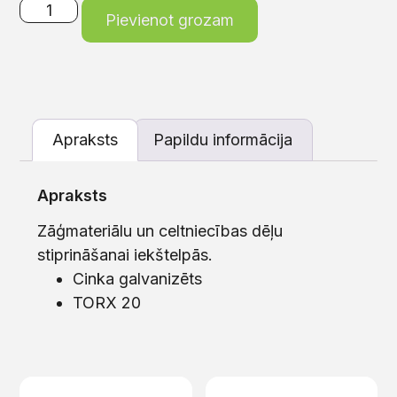
Pievienot grozam
Apraksts
Papildu informācija
Apraksts
Zāģmateriālu un celtniecības dēļu
stiprināšanai iekštelpās.
Cinka galvanizēts
TORX 20