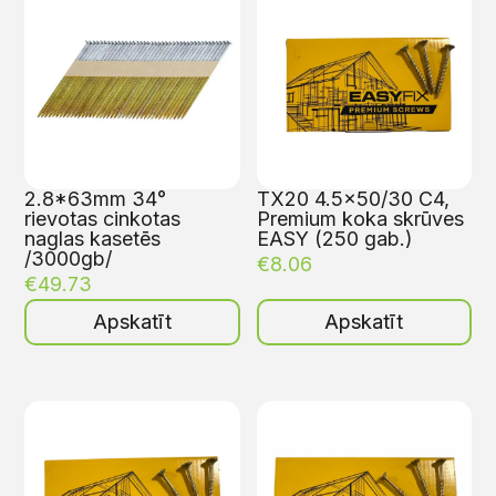
2.8*63mm 34°
TX20 4.5×50/30 C4,
rievotas cinkotas
Premium koka skrūves
naglas kasetēs
EASY (250 gab.)
/3000gb/
€
8.06
€
49.73
Apskatīt
Apskatīt