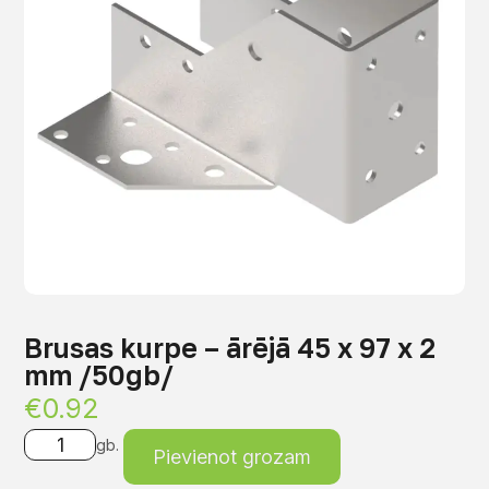
Brusas kurpe – ārējā 45 x 97 x 2
mm /50gb/
€
0.92
gb.
Pievienot grozam