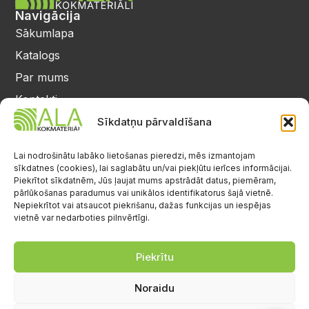
Navigācija
Sākumlapa
Katalogs
Par mums
Kontakti
Privātuma politika
Sīkdatņu pārvaldīšana
Kontakti
25 64 17 98
Lai nodrošinātu labāko lietošanas pieredzi, mēs izmantojam
sīkdatnes (cookies), lai saglabātu un/vai piekļūtu ierīces informācijai.
info@alalignea.lv
Piekrītot sīkdatnēm, Jūs ļaujat mums apstrādāt datus, piemēram,
pārlūkošanas paradumus vai unikālos identifikatorus šajā vietnē.
Daugavas iela 28, Mārupe
Nepiekrītot vai atsaucot piekrišanu, dažas funkcijas un iespējas
vietnē var nedarboties pilnvērtīgi.
Facebook
Darba laiks
Pr.-Pk.: 08:00-17:00
Piekrītu
S.-Sv.: brīvs
Noraidu