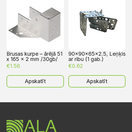
Brusas kurpe – ārējā 51
90x90x65x2.5, Leņķis
x 165 x 2 mm /30gb/
ar ribu (1 gab.)
€
1.56
€
0.62
Apskatīt
Apskatīt