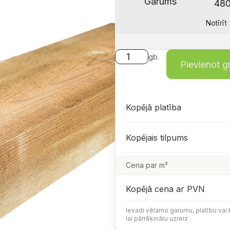
Garums
Notīrīt
gb.
Pievienot 
Kopējā platība
Kopējais tilpums
Cena par m³
Kopējā cena ar PVN
Ievadi vēlamo garumu, platību vai 
lai pārrēķinātu uzreiz