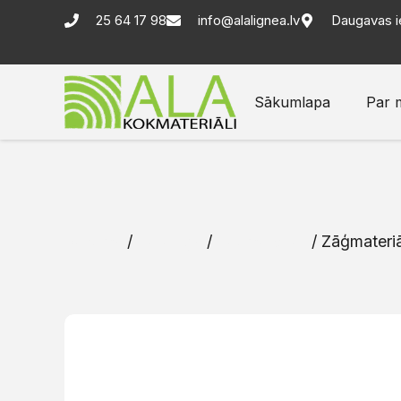
25 64 17 98
info@alalignea.lv
Daugavas i
Sākumlapa
Par 
Sākums
/
Katalogs
/
Zāģmateriāli
/ Zāģmateriā