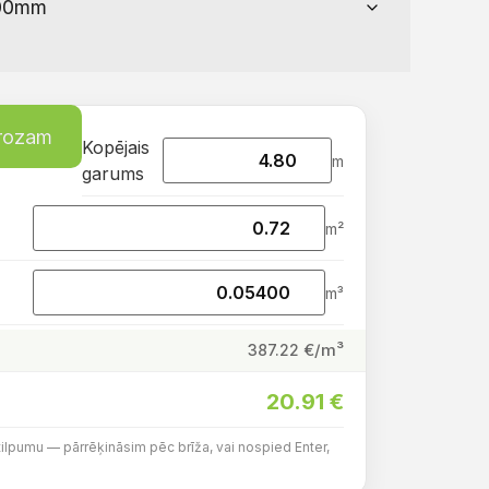
grozam
Kopējais
m
garums
m²
m³
€/m³
387.22
20.91
€
tilpumu — pārrēķināsim pēc brīža, vai nospied Enter,