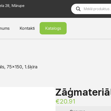
ela 28, Mārupe
mums
Kontakti
Katalogs
ls, 75×150, 1.šķira
Zāģmateriāl
€
20.91