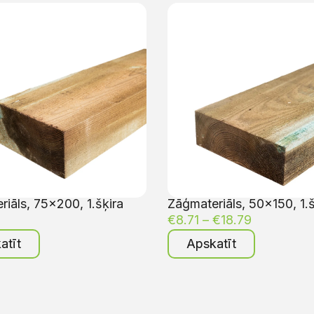
iāls, 75×200, 1.šķira
Zāģmateriāls, 50×150, 1.š
€
8.71
–
€
18.79
atīt
Apskatīt