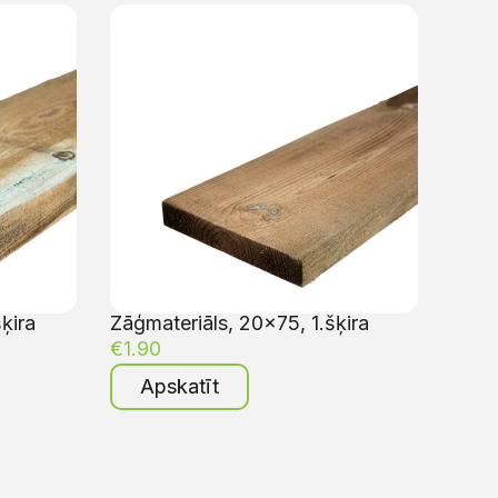
ķira
Zāģmateriāls, 20×75, 1.šķira
€
1.90
Apskatīt