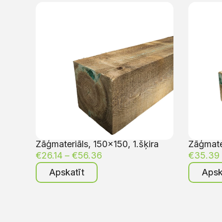
Zāģmateriāls, 150×150, 1.šķira
Zāģmater
€
26.14
–
€
56.36
€
35.39
Apskatīt
Apsk