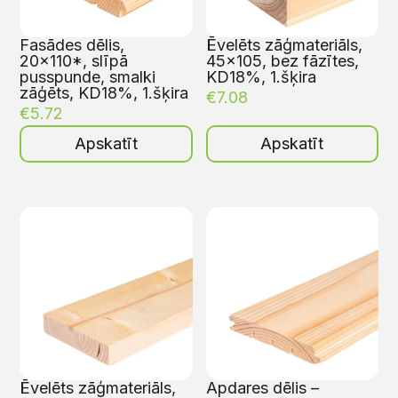
Fasādes dēlis,
Ēvelēts zāģmateriāls,
20×110*, slīpā
45×105, bez fāzītes,
pusspunde, smalki
KD18%, 1.šķira
zāģēts, KD18%, 1.šķira
€
7.08
€
5.72
Apskatīt
Apskatīt
Ēvelēts zāģmateriāls,
Apdares dēlis –