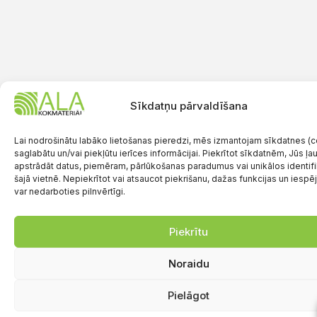
Sīkdatņu pārvaldīšana
Lai nodrošinātu labāko lietošanas pieredzi, mēs izmantojam sīkdatnes (co
saglabātu un/vai piekļūtu ierīces informācijai. Piekrītot sīkdatnēm, Jūs ļ
apstrādāt datus, piemēram, pārlūkošanas paradumus vai unikālos identif
šajā vietnē. Nepiekrītot vai atsaucot piekrišanu, dažas funkcijas un iespē
var nedarboties pilnvērtīgi.
Piekrītu
Noraidu
Pielāgot