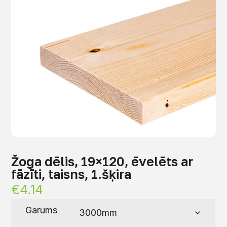
Žoga dēlis, 19×120, ēvelēts ar
fāzīti, taisns, 1.šķira
€
4.14
Garums