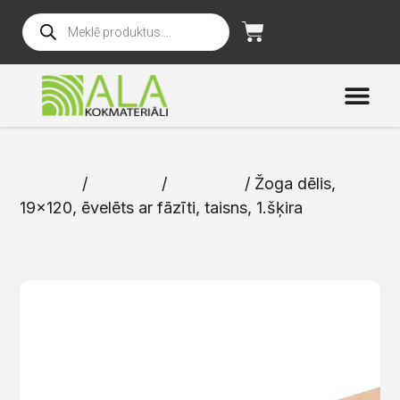
Sākums
/
Katalogs
/
Žoga dēļi
/ Žoga dēlis,
19×120, ēvelēts ar fāzīti, taisns, 1.šķira