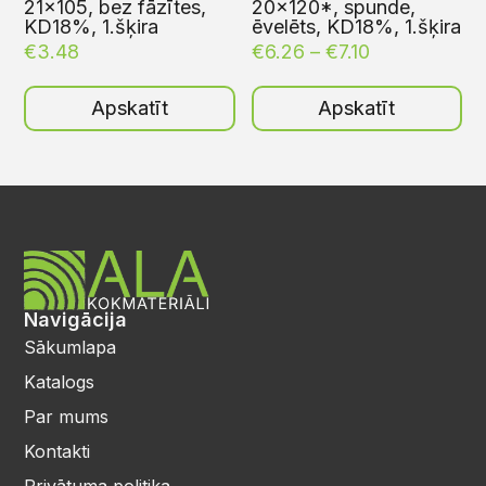
21×105, bez fāzītes,
20×120*, spunde,
KD18%, 1.šķira
ēvelēts, KD18%, 1.šķira
€
3.48
€
6.26
–
€
7.10
Apskatīt
Apskatīt
Navigācija
Sākumlapa
Katalogs
Par mums
Kontakti