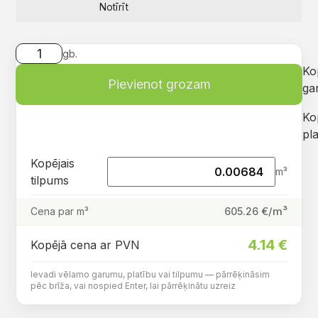
Notīrīt
gb.
Ko
Pievienot grozam
ga
Ko
pla
Kopējais
m³
tilpums
€/m³
605.26
Cena par m³
4.14
€
Kopējā cena ar PVN
Ievadi vēlamo garumu, platību vai tilpumu — pārrēķināsim
pēc brīža, vai nospied Enter, lai pārrēķinātu uzreiz