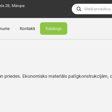
ela 28, Mārupe
mums
Kontakti
Katalogs
un priedes. Ekonomisks materiāls palīgkonstrukcijām, d