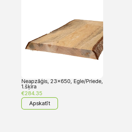
Neapzāģis, 23×650, Egle/Priede,
1.šķira
€
284.35
Apskatīt