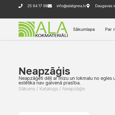
25 64 17 98
info@alalignea.lv
Daugavas i
Sākumlapa
Par 
Neapzāģis
Neapzāģēti dēļi ar mizu un lokmalu no egles 
estētika nav galvenā prasība.
Sākums
/
Katalogs
/ Neapzāģis