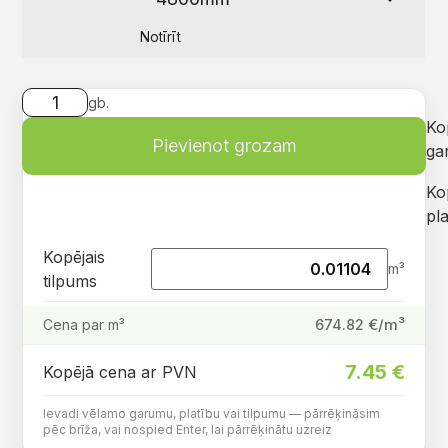
Notīrīt
gb.
Ko
Pievienot grozam
ga
Ko
pla
Kopējais
m³
tilpums
€/m³
674.82
Cena par m³
7.45
€
Kopējā cena ar PVN
Ievadi vēlamo garumu, platību vai tilpumu — pārrēķināsim
pēc brīža, vai nospied Enter, lai pārrēķinātu uzreiz