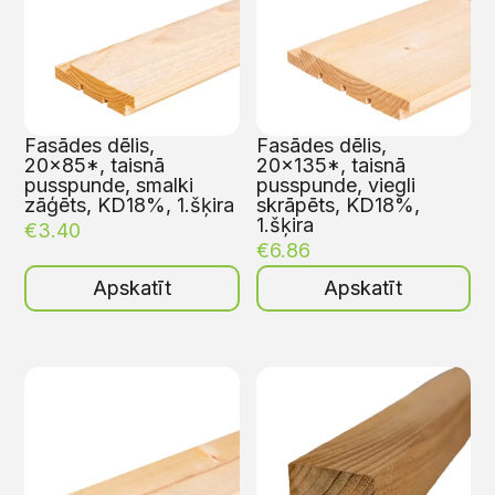
Fasādes dēlis,
Fasādes dēlis,
20×85*, taisnā
20×135*, taisnā
pusspunde, smalki
pusspunde, viegli
zāģēts, KD18%, 1.šķira
skrāpēts, KD18%,
1.šķira
€
3.40
€
6.86
Apskatīt
Apskatīt