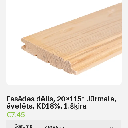
Fasādes dēlis, 20×115* Jūrmala,
ēvelēts, KD18%, 1.šķira
€
7.45
Garums