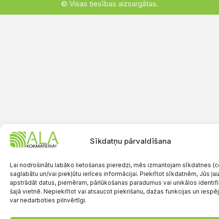
© Visas tiesības aizsargātas.
Sīkdatņu pārvaldīšana
Lai nodrošinātu labāko lietošanas pieredzi, mēs izmantojam sīkdatnes (co
saglabātu un/vai piekļūtu ierīces informācijai. Piekrītot sīkdatnēm, Jūs ļ
apstrādāt datus, piemēram, pārlūkošanas paradumus vai unikālos identif
šajā vietnē. Nepiekrītot vai atsaucot piekrišanu, dažas funkcijas un iespē
var nedarboties pilnvērtīgi.