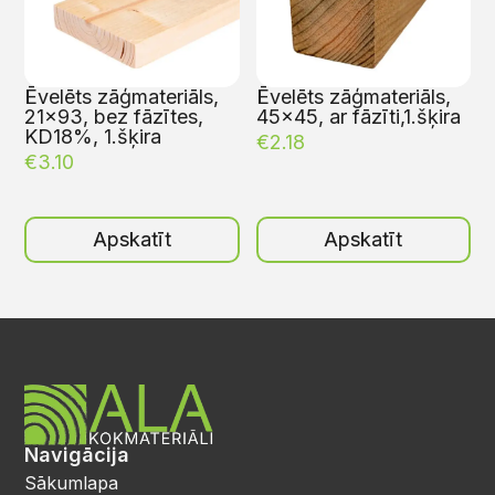
Ēvelēts zāģmateriāls,
Ēvelēts zāģmateriāls,
21×93, bez fāzītes,
45×45, ar fāzīti,1.šķira
KD18%, 1.šķira
€
2.18
€
3.10
Apskatīt
Apskatīt
Navigācija
Sākumlapa