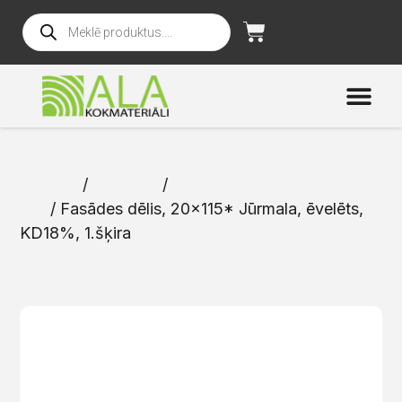
Sākums
/
Katalogs
/
Ārējās apdares
dēļi
/ Fasādes dēlis, 20×115* Jūrmala, ēvelēts,
KD18%, 1.šķira