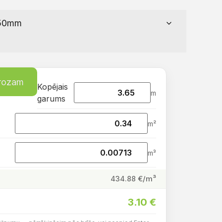
grozam
Kopējais
m
garums
m²
m³
€/m³
434.88
3.10
€