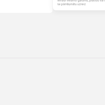
Ievadi vēlamo garumu, platību vai 
lai pārrēķinātu uzreiz