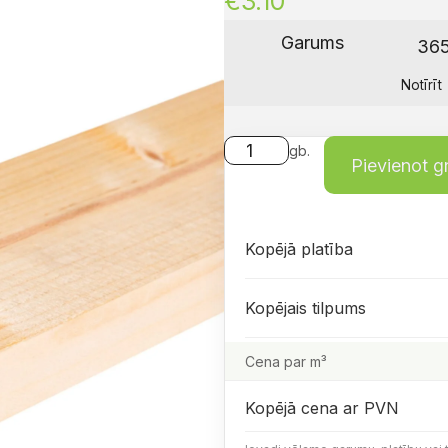
€
3.10
Garums
Notīrīt
gb.
Pievienot 
Kopējā platība
Kopējais tilpums
Cena par m³
Kopējā cena ar PVN