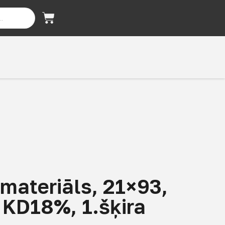
materiāls, 21×93,
, KD18%, 1.šķira