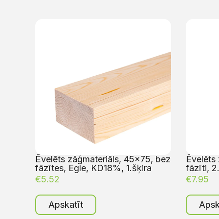
Ēvelēts zāģmateriāls, 45×75, bez
Ēvelēts 
fāzītes, Egle, KD18%, 1.šķira
fāzīti, 2
€
5.52
€
7.95
Apskatīt
Apsk