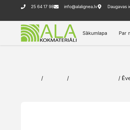
25 64 17 98
info@alalignea.lv
Daugavas i
Sākumlapa
Par 
Sākums
/
Katalogs
/
Ēvelēti zāģmateriāli
/ Ēve