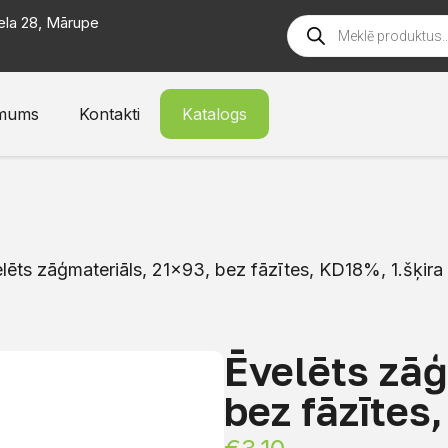
ela 28, Mārupe
mums
Kontakti
Katalogs
lēts zāģmateriāls, 21×93, bez fāzītes, KD18%, 1.šķira
Ēvelēts zāģ
bez fāzītes