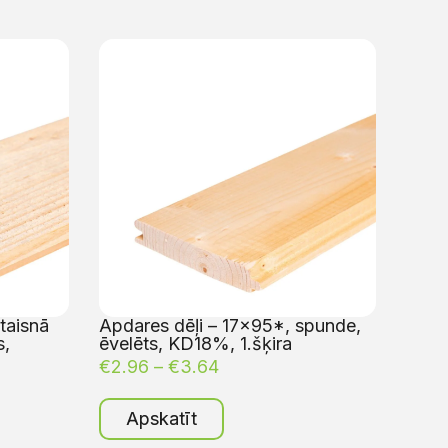
taisnā
Apdares dēļi – 17×95*, spunde,
s,
ēvelēts, KD18%, 1.šķira
€
2.96
–
€
3.64
Apskatīt