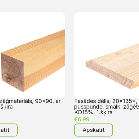
zāģmateriāls, 90×90, ar
Fasādes dēlis, 20×135*, 
.šķira
pusspunde, smalki zāģēt
KD18%, 1.šķira
€
6.99
atīt
Apskatīt