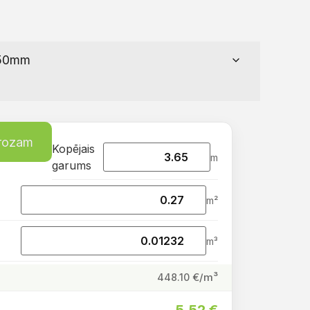
grozam
Kopējais
m
garums
m²
m³
€/m³
448.10