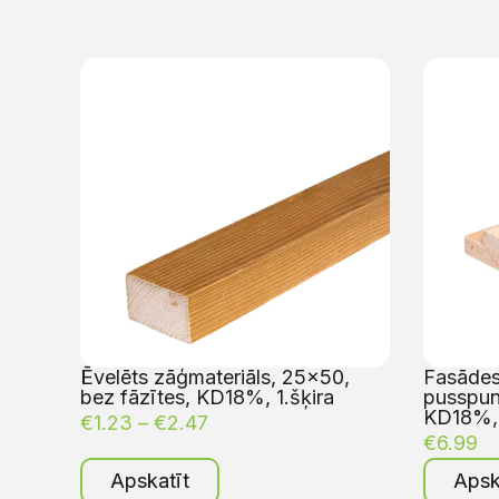
Ēvelēts zāģmateriāls, 25×50,
Fasādes
bez fāzītes, KD18%, 1.šķira
pusspun
KD18%, 
€
1.23
–
€
2.47
€
6.99
Apskatīt
Apsk