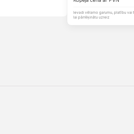
Kopējā cena ar PVN
Ievadi vēlamo garumu, platību vai 
lai pārrēķinātu uzreiz