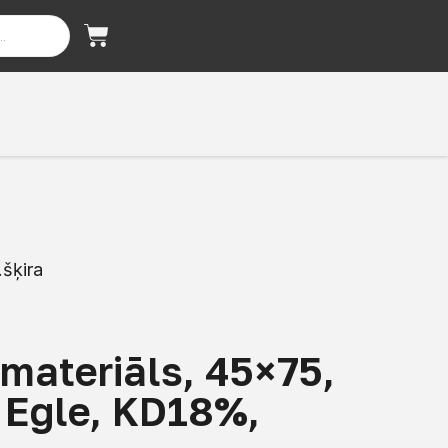
.šķira
materiāls, 45×75,
, Egle, KD18%,