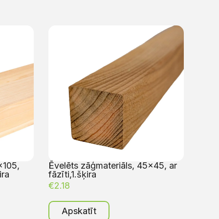
×105,
Ēvelēts zāģmateriāls, 45×45, ar
ira
fāzīti,1.šķira
€
2.18
Apskatīt