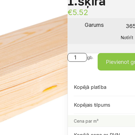
1.šķira
€
5.52
Garums
Notīrīt
gb.
Pievienot 
Kopējā platība
Kopējais tilpums
Cena par m³