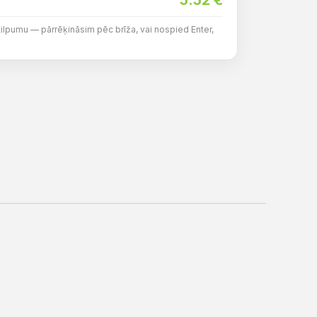
5.52
€
tilpumu — pārrēķināsim pēc brīža, vai nospied Enter,