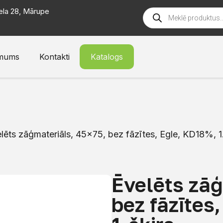
ela 28, Mārupe
mums
Kontakti
Katalogs
lēts zāģmateriāls, 45×75, bez fāzītes, Egle, KD18%, 1
Ēvelēts zāģ
bez fāzītes