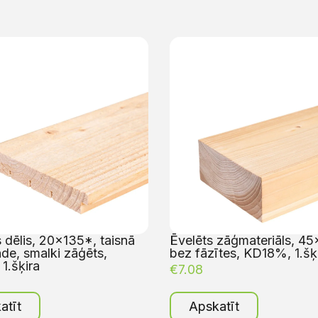
 dēlis, 20×135*, taisnā
Ēvelēts zāģmateriāls, 45
de, smalki zāģēts,
bez fāzītes, KD18%, 1.šķ
1.šķira
€
7.08
atīt
Apskatīt