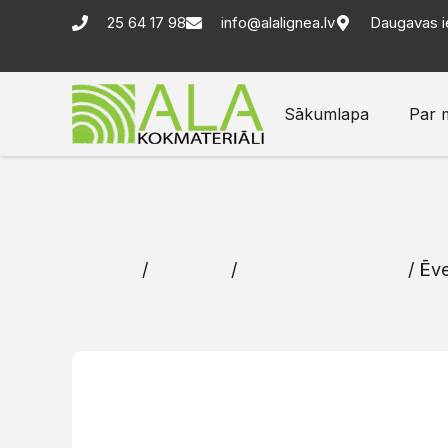
25 64 17 98
info@alalignea.lv
Daugavas i
Sākumlapa
Par 
Sākums
/
Katalogs
/
Ēvelēti zāģmateriāli
/ Ēve