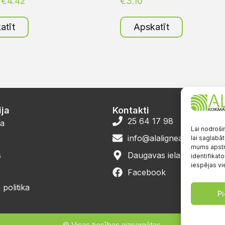
€
4.42
€
3.10
atīt
Apskatīt
ja
Kontakti
25 64 17 98
a
Lai nodroši
info@alalignea.lv
lai saglabāt
mums apstr
s
Daugavas iela 28, Mārup
identifikato
iespējas vi
Facebook
politika
Pi
© Visas tiesības aizsargātas.