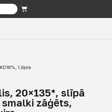
 KD18%, 1.šķira
is, 20×135*, slīpā
 smalki zāģēts,