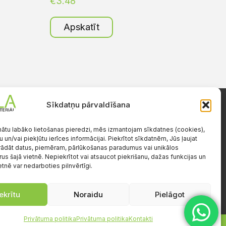
€
3.48
Apskatīt
Sīkdatņu pārvaldīšana
Darba laiks
Pr.-Pk.: 08:00-17:00
nātu labāko lietošanas pieredzi, mēs izmantojam sīkdatnes (cookies),
S.-Sv.: brīvs
u un/vai piekļūtu ierīces informācijai. Piekrītot sīkdatnēm, Jūs ļaujat
ādāt datus, piemēram, pārlūkošanas paradumus vai unikālos
e
rus šajā vietnē. Nepiekrītot vai atsaucot piekrišanu, dažas funkcijas un
etnē var nedarboties pilnvērtīgi.
ekrītu
Noraidu
Pielāgot
Privātuma politika
Privātuma politika
Kontakti