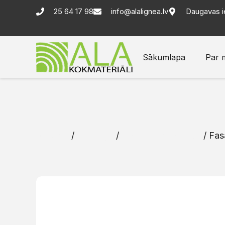
25 64 17 98
info@alalignea.lv
Daugavas i
Sākumlapa
Par 
Sākums
/
Katalogs
/
Ārējās apdares dēļi
/ Fas