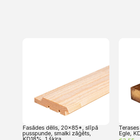
Fasādes dēlis, 20×85*, slīpā
Terases 
pusspunde, smalki zāģēts,
Egle, KD
KD18%, 1.šķira