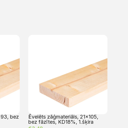
×93, bez
Ēvelēts zāģmateriāls, 21×105,
bez fāzītes, KD18%, 1.šķira