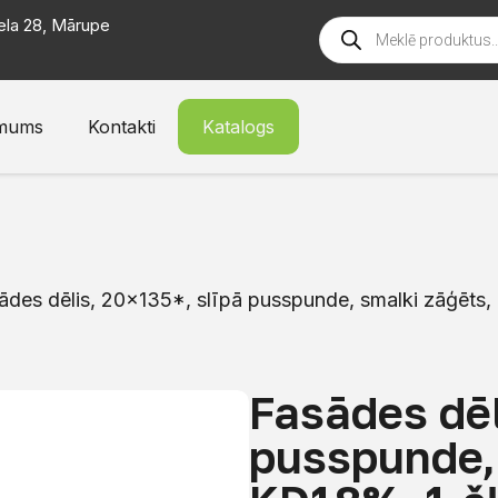
ela 28, Mārupe
mums
Kontakti
Katalogs
ādes dēlis, 20×135*, slīpā pusspunde, smalki zāģēts,
Fasādes dēl
pusspunde,