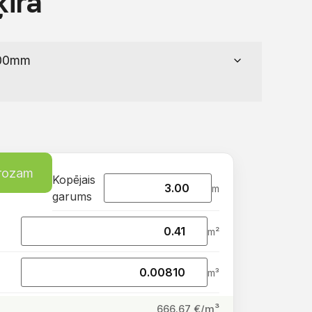
ira
grozam
Kopējais
m
garums
m²
m³
€/m³
666.67