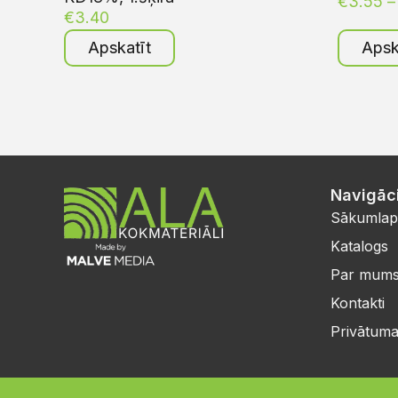
€
3.55
–
€
3.40
Apskatīt
Apsk
Navigāci
Sākumlap
Katalogs
Par mum
Kontakti
Privātuma 