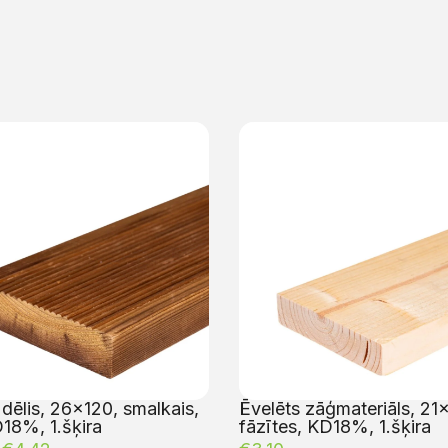
dēlis, 26×120, smalkais,
Ēvelēts zāģmateriāls, 21
18%, 1.šķira
fāzītes, KD18%, 1.šķira