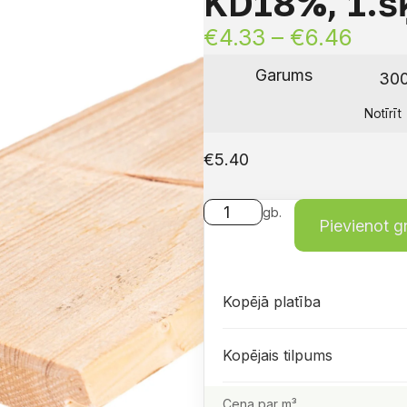
KD18%, 1.šķ
€
4.33
–
€
6.46
Garums
Notīrīt
€
5.40
gb.
Pievienot 
Kopējā platība
Kopējais tilpums
Cena par m³