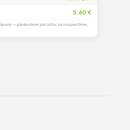
5.40
€
tilpumu — pārrēķināsim pēc brīža, vai nospied Enter,