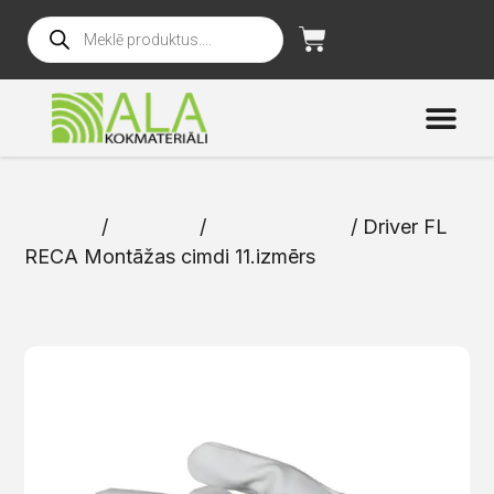
Sākums
/
Katalogs
/
Darba drošība
/ Driver FL
RECA Montāžas cimdi 11.izmērs