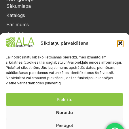
Sākumlapa
Katalogs
Par mums
Kontakti
Privātuma politika
Sīkdatņu pārvaldīšana
Kontakti
25 64 17 98
Lai nodrošinātu labāko lietošanas pieredzi, mēs izmantojam
sīkdatnes (cookies), lai saglabātu un/vai piekļūtu ierīces informācijai.
info@alalignea.lv
Piekrītot sīkdatnēm, Jūs ļaujat mums apstrādāt datus, piemēram,
pārlūkošanas paradumus vai unikālos identifikatorus šajā vietnē.
Daugavas iela 28, Mārupe
Nepiekrītot vai atsaucot piekrišanu, dažas funkcijas un iespējas
vietnē var nedarboties pilnvērtīgi.
Facebook
Darba laiks
Pr.-Pk.: 08:00-17:00
Piekrītu
S.-Sv.: brīvs
Noraidu
Pielāgot