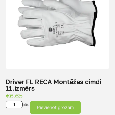
Driver FL RECA Montāžas cimdi
11.izmērs
€
6.65
pār.
Pievienot grozam