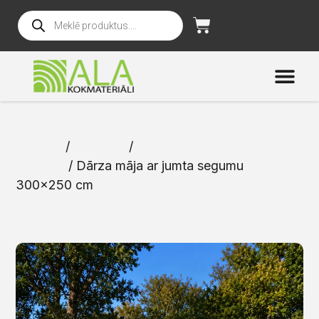
Sākums
/
Katalogs
/
Dārza mājas un
mēbeles
/ Dārza māja ar jumta segumu
300×250 cm