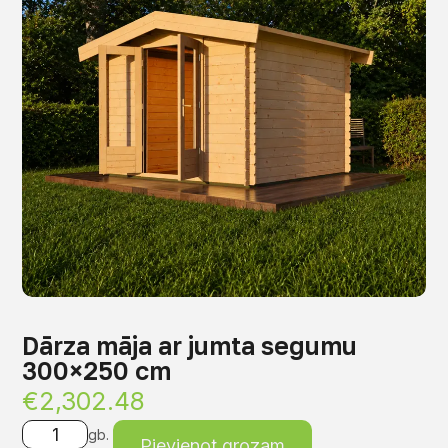
Dārza māja ar jumta segumu
300×250 cm
€
2,302.48
gb.
Pievienot grozam