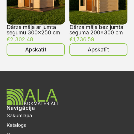
Dārza māja ar jumta
Dārza māja bez jumta
segumu 300×250 cm
seguma 200×300 cm
€
2,302.48
€
1,736.59
Apskatīt
Apskatīt
Navigācija
Sākumlapa
Katalogs