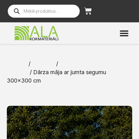
Sākums
/
Katalogs
/
Dārza mājas un
mēbeles
/ Dārza māja ar jumta segumu
300×300 cm