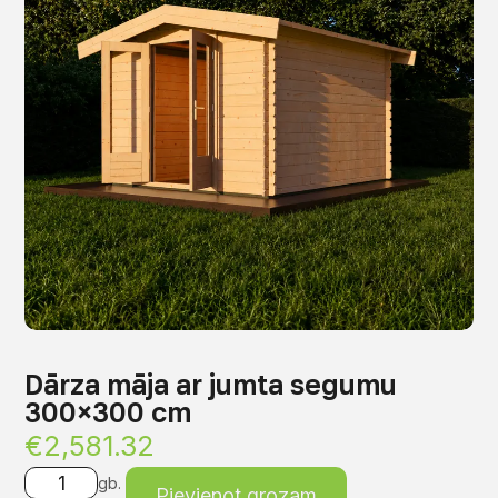
Dārza māja ar jumta segumu
300×300 cm
€
2,581.32
gb.
Pievienot grozam