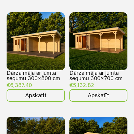
Dārza māja ar jumta
Dārza māja ar jumta
segumu 300×800 cm
segumu 300×700 cm
€
6,387.40
€
5,132.82
Apskatīt
Apskatīt