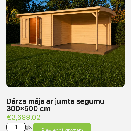
Dārza māja ar jumta segumu
300×600 cm
€
3,699.02
gb.
Pievienot grozam