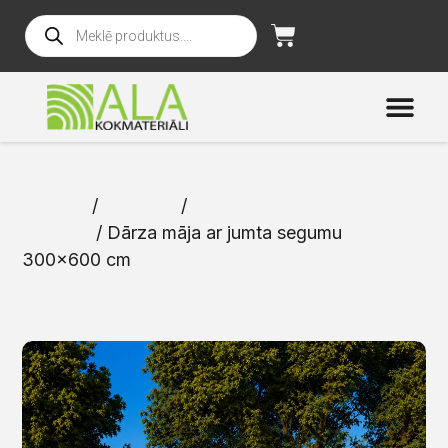
Sākums
/
Katalogs
/
Dārza mājas un
mēbeles
/ Dārza māja ar jumta segumu
300×600 cm