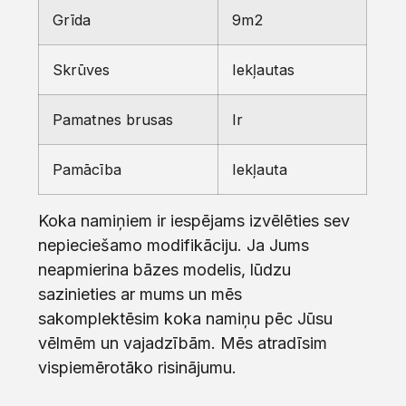
Grīda
9m2
Skrūves
Iekļautas
Pamatnes brusas
Ir
Pamācība
Iekļauta
Koka namiņiem ir iespējams izvēlēties sev
nepieciešamo modifikāciju. Ja Jums
neapmierina bāzes modelis, lūdzu
sazinieties ar mums un mēs
sakomplektēsim koka namiņu pēc Jūsu
vēlmēm un vajadzībām. Mēs atradīsim
vispiemērotāko risinājumu.