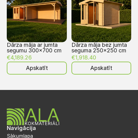
Dārza māja ar jumta
Dārza māja bez jumta
segumu 300×700 cm
seguma 250×250 cm
€
4,189.26
€
1,918.40
Apskatīt
Apskatīt
Navigācija
Sākumlapa