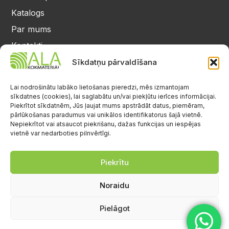
Katalogs
Par mums
Kontakti
Privātuma politika
Sīkdatņu pārvaldīšana
Kontakti
25 64 17 98
Lai nodrošinātu labāko lietošanas pieredzi, mēs izmantojam
sīkdatnes (cookies), lai saglabātu un/vai piekļūtu ierīces informācijai.
info@alalignea.lv
Piekrītot sīkdatnēm, Jūs ļaujat mums apstrādāt datus, piemēram,
pārlūkošanas paradumus vai unikālos identifikatorus šajā vietnē.
Daugavas iela 28, Mārupe
Nepiekrītot vai atsaucot piekrišanu, dažas funkcijas un iespējas
vietnē var nedarboties pilnvērtīgi.
Facebook
Darba laiks
Pr.-Pk.: 08:00-17:00
Piekrītu
S.-Sv.: brīvs
Noraidu
Pielāgot