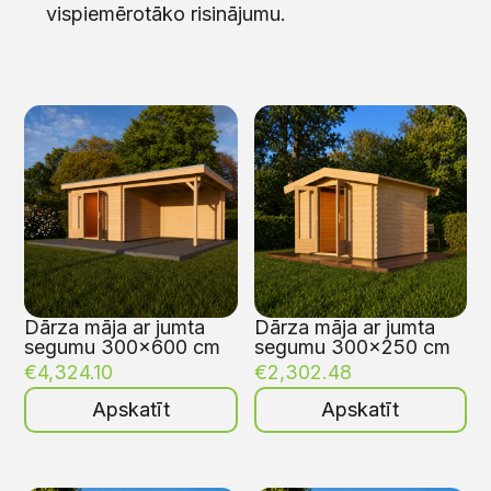
vispiemērotāko risinājumu.
Dārza māja ar jumta
Dārza māja ar jumta
segumu 300×600 cm
segumu 300×250 cm
€
4,324.10
€
2,302.48
Apskatīt
Apskatīt