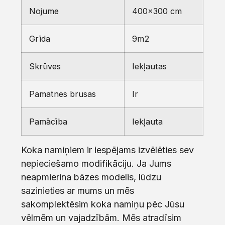
Nojume
400×300 cm
Grīda
9m2
Skrūves
Iekļautas
Pamatnes brusas
Ir
Pamācība
Iekļauta
Koka namiņiem ir iespējams izvēlēties sev
nepieciešamo modifikāciju. Ja Jums
neapmierina bāzes modelis, lūdzu
sazinieties ar mums un mēs
sakomplektēsim koka namiņu pēc Jūsu
vēlmēm un vajadzībām. Mēs atradīsim