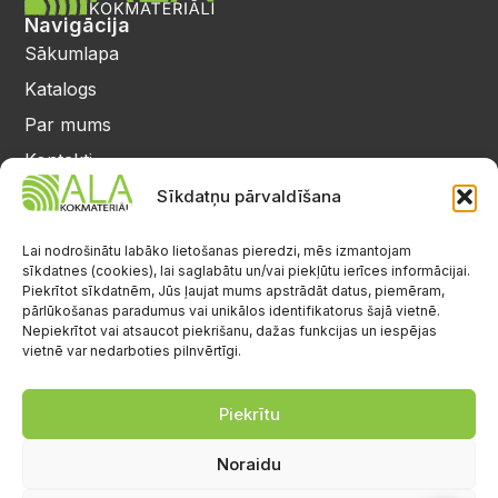
Navigācija
Sākumlapa
Katalogs
Par mums
Kontakti
Privātuma politika
Sīkdatņu pārvaldīšana
Kontakti
25 64 17 98
Lai nodrošinātu labāko lietošanas pieredzi, mēs izmantojam
sīkdatnes (cookies), lai saglabātu un/vai piekļūtu ierīces informācijai.
info@alalignea.lv
Piekrītot sīkdatnēm, Jūs ļaujat mums apstrādāt datus, piemēram,
pārlūkošanas paradumus vai unikālos identifikatorus šajā vietnē.
Daugavas iela 28, Mārupe
Nepiekrītot vai atsaucot piekrišanu, dažas funkcijas un iespējas
vietnē var nedarboties pilnvērtīgi.
Facebook
Darba laiks
Pr.-Pk.: 08:00-17:00
Piekrītu
S.-Sv.: brīvs
Noraidu