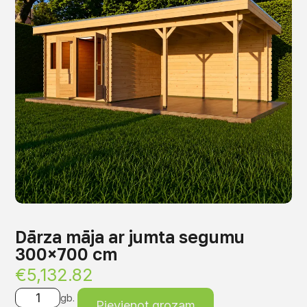
Dārza māja ar jumta segumu
300×700 cm
€
5,132.82
gb.
Pievienot grozam