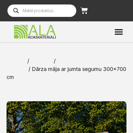
Sākums
/
Katalogs
/
Dārza mājas un
mēbeles
/ Dārza māja ar jumta segumu 300×700
cm