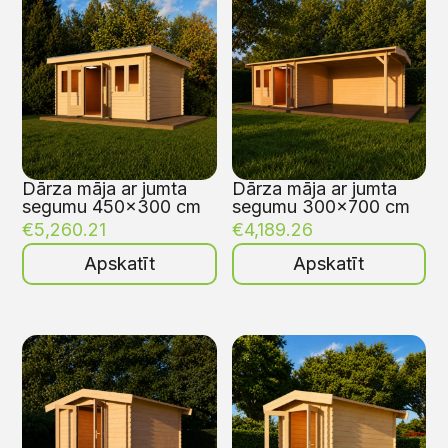
Dārza māja ar jumta
Dārza māja ar jumta
segumu 450×300 cm
segumu 300×700 cm
€
5,260.21
€
4,189.26
Apskatīt
Apskatīt