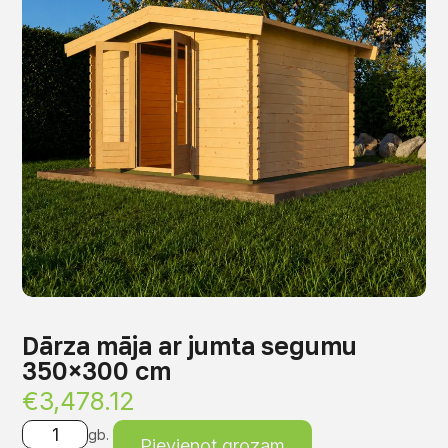
Dārza māja ar jumta segumu
350×300 cm
€
3,478.12
gb.
Pievienot grozam