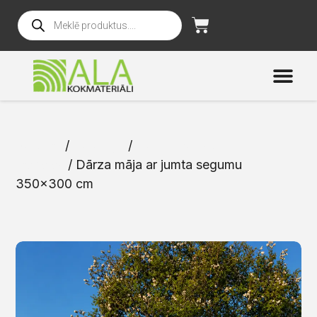
Sākums
/
Katalogs
/
Dārza mājas un
mēbeles
/ Dārza māja ar jumta segumu
350×300 cm