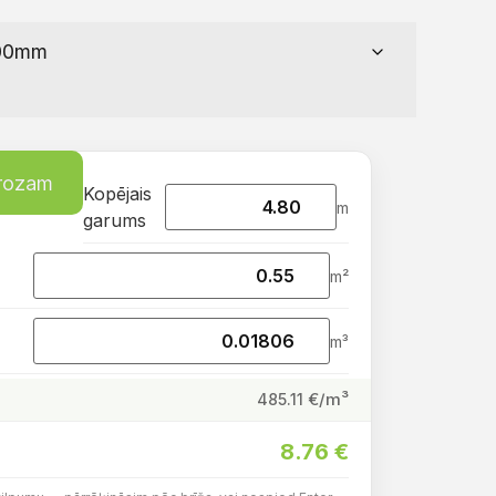
grozam
Kopējais
m
garums
m²
m³
€/m³
485.11
8.76
€