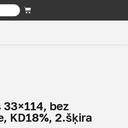
s 33×114, bez
le, KD18%, 2.šķira