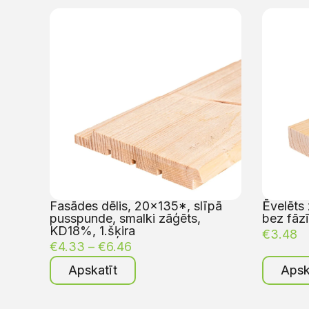
Fasādes dēlis, 20×135*, slīpā
Ēvelēts 
pusspunde, smalki zāģēts,
bez fāzī
KD18%, 1.šķira
€
3.48
€
4.33
–
€
6.46
Apskatīt
Apsk