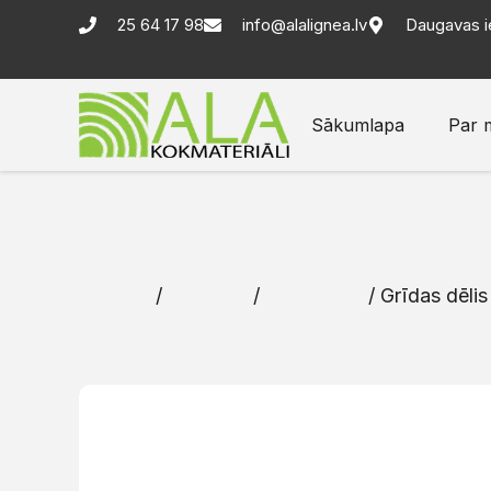
25 64 17 98
info@alalignea.lv
Daugavas i
Sākumlapa
Par 
Sākums
/
Katalogs
/
Grīdas dēļi
/ Grīdas dēlis