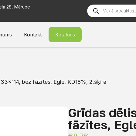
ela 28, Mārupe
mums
Kontakti
Katalogs
 33×114, bez fāzītes, Egle, KD18%, 2.šķira
Grīdas dēli
fāzītes, Eg