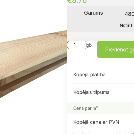
€
8.76
Garums
Notīrīt
gb.
Pievienot 
Kopējā platība
Kopējais tilpums
Cena par m³
Kopējā cena ar PVN