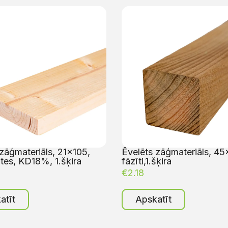
zāģmateriāls, 21×105,
Ēvelēts zāģmateriāls, 45
tes, KD18%, 1.šķira
fāzīti,1.šķira
€
2.18
atīt
Apskatīt