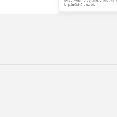
Ievadi vēlamo garumu, platību vai 
lai pārrēķinātu uzreiz