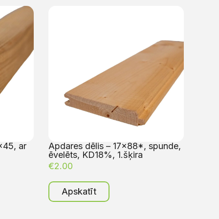
×45, ar
Apdares dēlis – 17×88*, spunde,
ēvelēts, KD18%, 1.šķira
€
2.00
Apskatīt