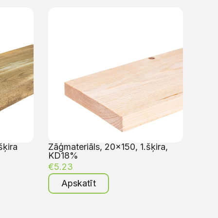
šķira
Zāģmateriāls, 20×150, 1.šķira,
KD18%
€
5.23
Apskatīt