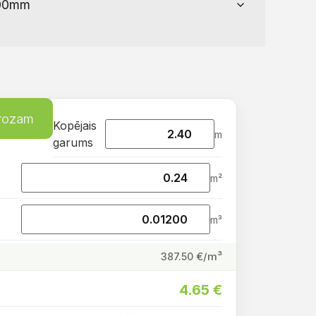
grozam
Kopējais
m
garums
m²
m³
€/m³
387.50
4.65
€