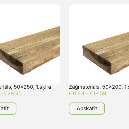
iāls, 50×250, 1.šķira
Zāģmateriāls, 50×200, 1.
–
€
29.95
€
11.23
–
€
18.59
atīt
Apskatīt