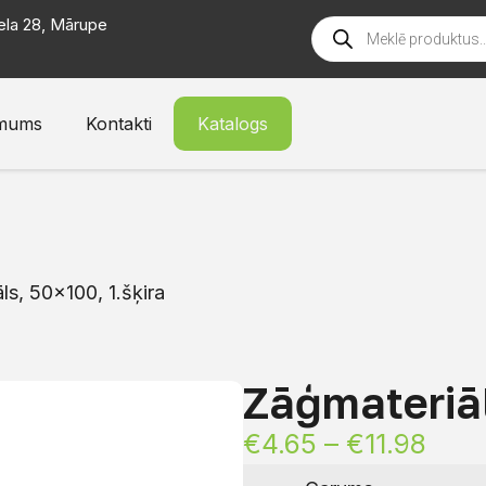
ela 28, Mārupe
mums
Kontakti
Katalogs
ls, 50×100, 1.šķira
Zāģmateriāl
€
4.65
–
€
11.98