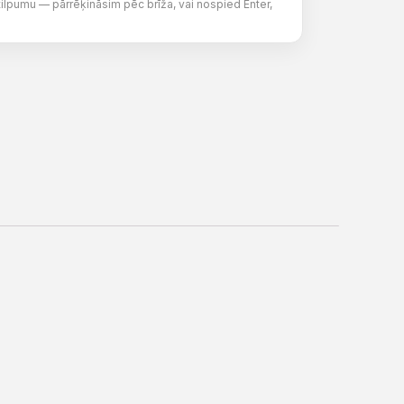
tilpumu — pārrēķināsim pēc brīža, vai nospied Enter,