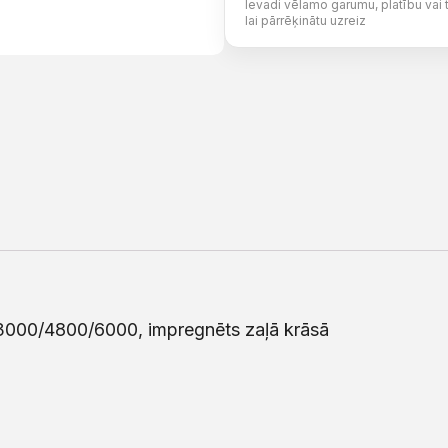
Ievadi vēlamo garumu, platību vai 
lai pārrēķinātu uzreiz
/3000/4800/6000, impregnēts zaļā krāsā