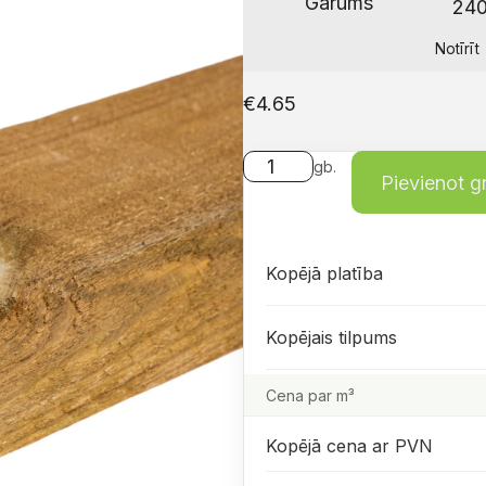
Garums
Notīrīt
€
4.65
gb.
Pievienot 
Kopējā platība
Kopējais tilpums
Cena par m³
Kopējā cena ar PVN