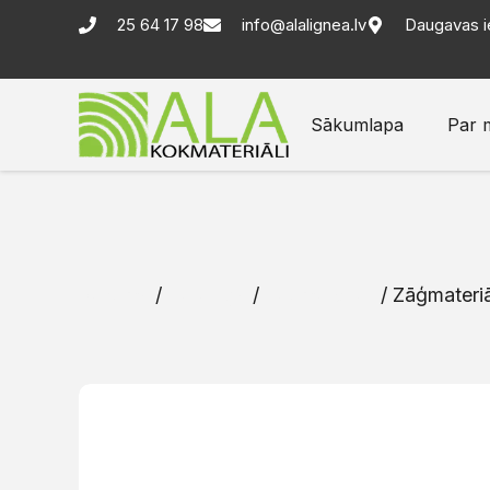
25 64 17 98
info@alalignea.lv
Daugavas i
Sākumlapa
Par 
Sākums
/
Katalogs
/
Zāģmateriāli
/ Zāģmateriā