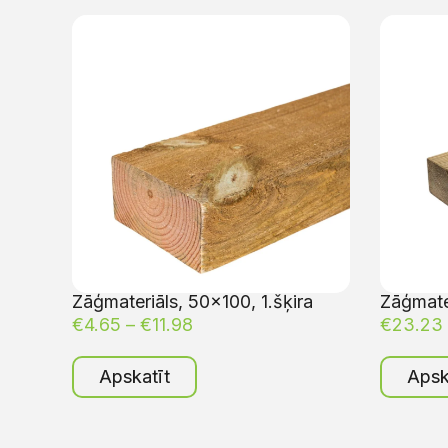
Zāģmateriāls, 50×100, 1.šķira
Zāģmater
€
4.65
–
€
11.98
€
23.23
Apskatīt
Apsk