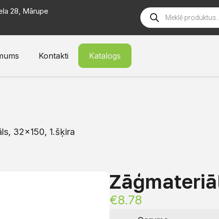
ela 28, Mārupe
mums
Kontakti
Katalogs
ls, 32×150, 1.šķira
Zāģmateriāl
€
8.78