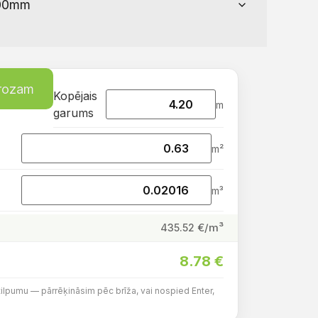
grozam
Kopējais
m
garums
m²
m³
€/m³
435.52
8.78
€
tilpumu — pārrēķināsim pēc brīža, vai nospied Enter,