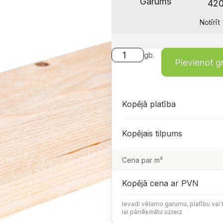
Garums
Notīrīt
gb.
Pievienot 
Kopējā platība
Kopējais tilpums
Cena par m³
Kopējā cena ar PVN
Ievadi vēlamo garumu, platību vai 
lai pārrēķinātu uzreiz