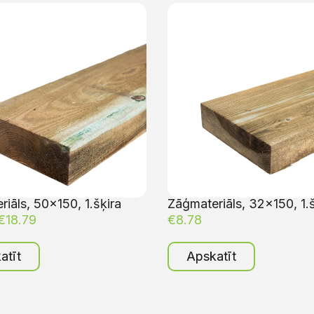
iāls, 50×150, 1.šķira
Zāģmateriāls, 32×150, 1.š
€
18.79
€
8.78
atīt
Apskatīt