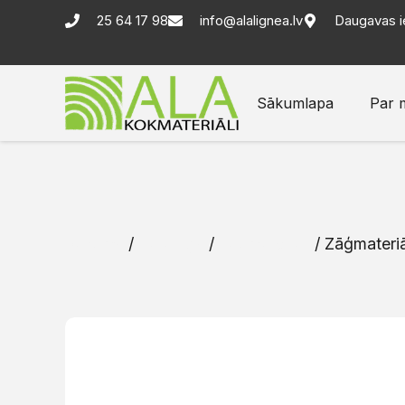
25 64 17 98
info@alalignea.lv
Daugavas i
Sākumlapa
Par 
Sākums
/
Katalogs
/
Zāģmateriāli
/ Zāģmateriā