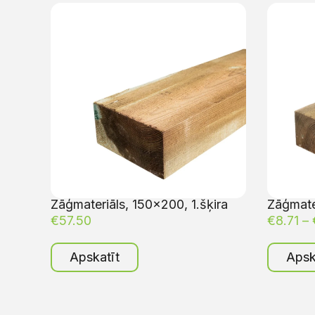
Zāģmateriāls, 150×200, 1.šķira
Zāģmater
€
57.50
€
8.71
–
Apskatīt
Apsk