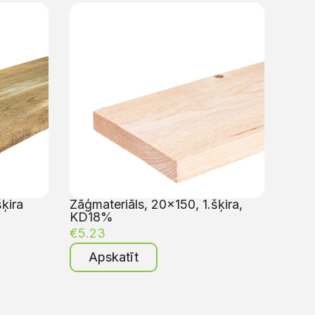
ķira
Zāģmateriāls, 20×150, 1.šķira,
KD18%
€
5.23
Apskatīt