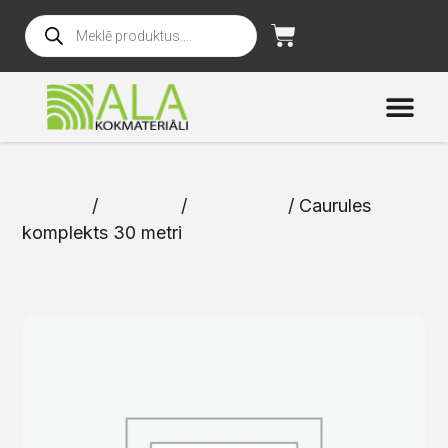
Sākums
/
Katalogs
/
Instrumenti
/ Caurules
komplekts 30 metri