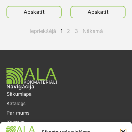
Apskatīt
Apskatīt
Iepriekšējā
1
2
3
Nākamā
Navigācija
Sākumlapa
Katalogs
Par mums
Kontakti
Privātuma politika
Sīkdatņu pārvaldīšana