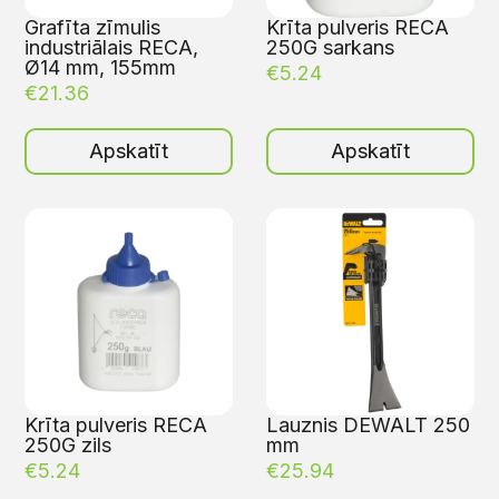
Grafīta zīmulis
Krīta pulveris RECA
industriālais RECA,
250G sarkans
Ø14 mm, 155mm
€
5.24
€
21.36
Apskatīt
Apskatīt
Krīta pulveris RECA
Lauznis DEWALT 250
250G zils
mm
€
5.24
€
25.94