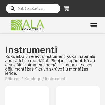
Instrumenti
Rokdarbu un elektroinstrumenti koka materiālu
apstrādei un montāžai. Pieejami iegādei, kā arī
atsevišķi instrumenti nomā — tostarp terases
dēļu montāžas rīks un skrūvpāļu montāžas
ierīce.
Sākums
/
Katalogs
/ Instrumenti