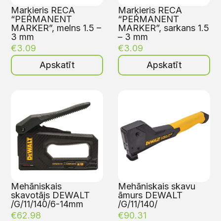
Marķieris RECA
Marķieris RECA
“PERMANENT
“PERMANENT
MARKER”, melns 1.5 –
MARKER”, sarkans 1.5
3 mm
– 3 mm
€
3.09
€
3.09
Apskatīt
Apskatīt
Mehāniskais
Mehāniskais skavu
skavotājs DEWALT
āmurs DEWALT
/G/11/140/6-14mm
/G/11/140/
€
62.98
€
90.31