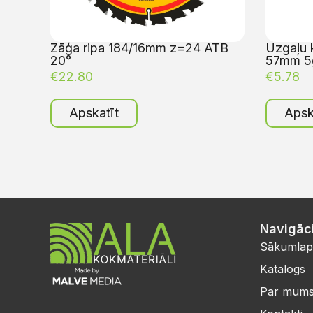
Zāģa ripa 184/16mm z=24 ATB
Uzgaļu
20°
57mm 5
€
22.80
€
5.78
Apskatīt
Apsk
Navigāci
Sākumlap
Katalogs
Par mum