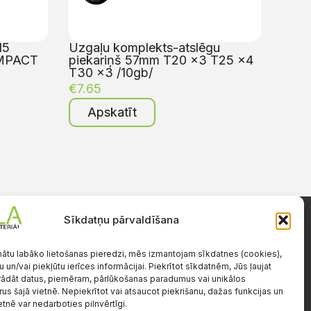
15
Uzgaļu komplekts-atslēgu
MPACT
piekariņš 57mm T20 x3 T25 x4
T30 x3 /10gb/
€
7.65
Apskatīt
Sīkdatņu pārvaldīšana
Darba laiks
Pr.-Pk.: 08:00-17:00
nātu labāko lietošanas pieredzi, mēs izmantojam sīkdatnes (cookies),
S.-Sv.: brīvs
u un/vai piekļūtu ierīces informācijai. Piekrītot sīkdatnēm, Jūs ļaujat
ādāt datus, piemēram, pārlūkošanas paradumus vai unikālos
e
rus šajā vietnē. Nepiekrītot vai atsaucot piekrišanu, dažas funkcijas un
etnē var nedarboties pilnvērtīgi.