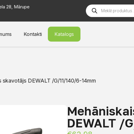
ela 28, Mārupe
mums
Kontakti
Katalogs
s skavotājs DEWALT /G/11/140/6-14mm
Mehāniskai
DEWALT /G