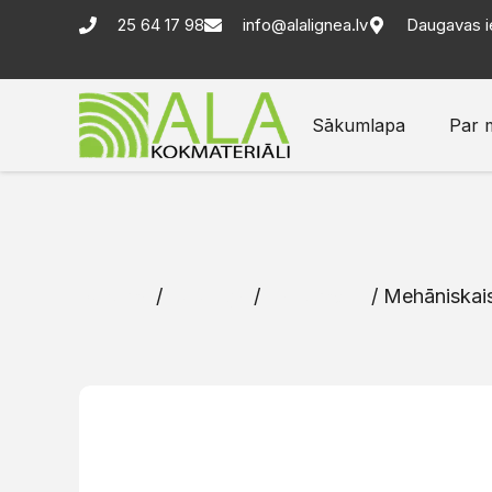
25 64 17 98
info@alalignea.lv
Daugavas i
Sākumlapa
Par 
Sākums
/
Katalogs
/
Instrumenti
/ Mehāniskai