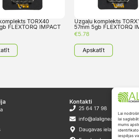
 komplekts TORX40
Uzgaļu komplekts TORX
gb FLEXTORQ IMPACT
57mm 5gb FLEXTORQ I
€
5.78
atīt
Apskatīt
ja
Kontakti
25 64 17 98
a
Lai nodroši
info@alalignea.lv
lai saglabāt
mums apstr
s
Daugavas iela 28, Mārup
identifikato
iespējas vi