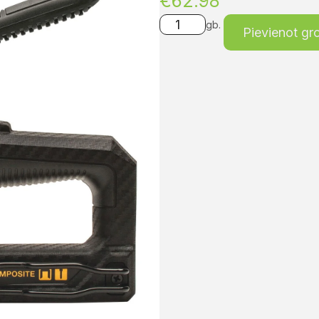
€
62.98
gb.
Pievienot g