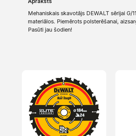
Apraksts
Mehaniskais skavotājs DEWALT sērijai G/1
materiālos. Piemērots polsterēšanai, aizsa
Pasūti jau šodien!