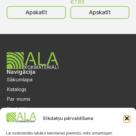
€
7.65
Apskatīt
Apskatīt
Navigācija
Sākumlapa
Katalogs
Par mums
Kontakti
Privātuma politika
Sīkdatņu pārvaldīšana
Kontakti
25 64 17 98
Lai nodrošinātu labāko lietošanas pieredzi, mēs izmantojam