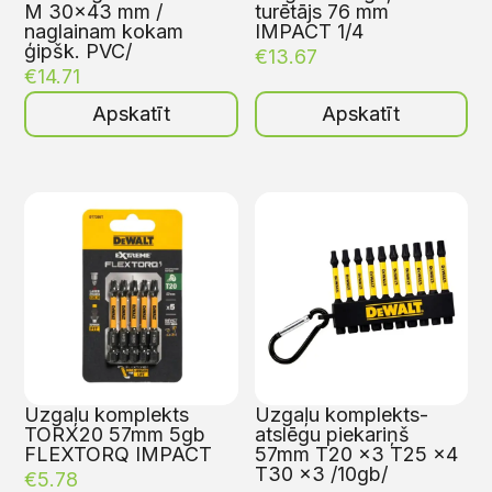
M 30×43 mm /
turētājs 76 mm
naglainam kokam
IMPACT 1/4
ģipšk. PVC/
€
13.67
€
14.71
Apskatīt
Apskatīt
Uzgaļu komplekts
Uzgaļu komplekts-
TORX20 57mm 5gb
atslēgu piekariņš
FLEXTORQ IMPACT
57mm T20 x3 T25 x4
T30 x3 /10gb/
€
5.78