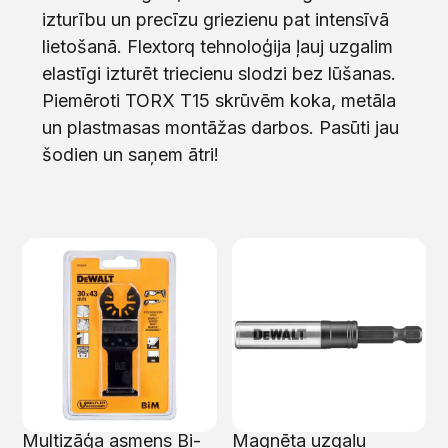
izturību un precīzu griezienu pat intensīvā
lietošanā. Flextorq tehnoloģija ļauj uzgalim
elastīgi izturēt triecienu slodzi bez lūšanas.
Piemēroti TORX T15 skrūvēm koka, metāla
un plastmasas montāžas darbos. Pasūti jau
šodien un saņem ātri!
Multizāģa asmens Bi-
Magnēta uzgaļu