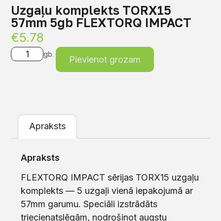
Uzgaļu komplekts TORX15
57mm 5gb FLEXTORQ IMPACT
€
5.78
gb.
Pievienot grozam
Apraksts
Apraksts
FLEXTORQ IMPACT sērijas TORX15 uzgaļu
komplekts — 5 uzgaļi vienā iepakojumā ar
57mm garumu. Speciāli izstrādāts
triecienatslēgām, nodrošinot augstu