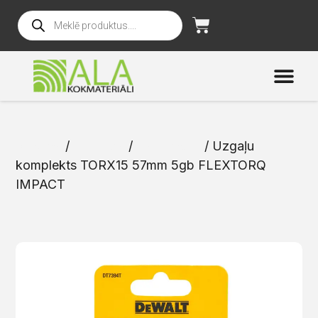
Sākums
/
Katalogs
/
Instrumenti
/ Uzgaļu
komplekts TORX15 57mm 5gb FLEXTORQ
IMPACT