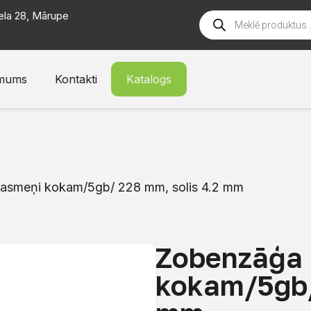
ela 28, Mārupe
mums
Kontakti
Katalogs
asmeņi kokam/5gb/ 228 mm, solis 4.2 mm
Zobenzāģa
kokam/5gb/