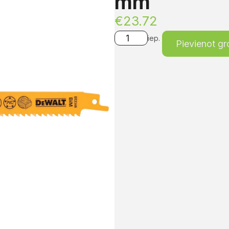
mm
€
23.72
iep.
Pievienot g