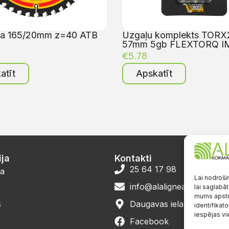
pa 165/20mm z=40 ATB
Uzgaļu komplekts TORX
57mm 5gb FLEXTORQ I
€
5.78
atīt
Apskatīt
ja
Kontakti
25 64 17 98
a
Lai nodroši
info@alalignea.lv
lai saglabāt
mums apstr
s
Daugavas iela 28, Mārup
identifikato
iespējas vi
Facebook