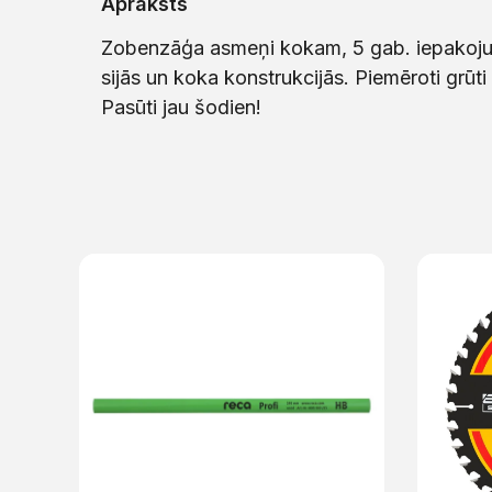
Apraksts
Zobenzāģa asmeņi kokam, 5 gab. iepakojum
sijās un koka konstrukcijās. Piemēroti grū
Pasūti jau šodien!