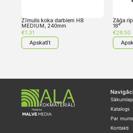
Zīmulis koka darbiem HB
Zāģa ri
MEDIUM, 240mm
18°
€
1.31
€
26.50
Apskatīt
Apsk
Navigāci
Sākumlap
Katalogs
Par mum
Kontakti