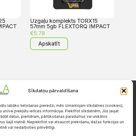
25
Uzgaļu komplekts TORX15
MPACT
57mm 5gb FLEXTORQ IMPACT
€
5.78
Apskatīt
Sīkdatņu pārvaldīšana
Darba laiks
Pr.-Pk.: 08:00-17:00
nātu labāko lietošanas pieredzi, mēs izmantojam sīkdatnes (cookies),
S.-Sv.: brīvs
u un/vai piekļūtu ierīces informācijai. Piekrītot sīkdatnēm, Jūs ļaujat
ādāt datus, piemēram, pārlūkošanas paradumus vai unikālos
e
rus šajā vietnē. Nepiekrītot vai atsaucot piekrišanu, dažas funkcijas un
etnē var nedarboties pilnvērtīgi.