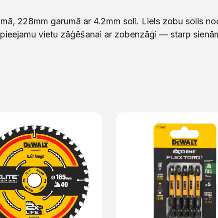
ā, 228mm garumā ar 4.2mm soli. Liels zobu solis nod
ti pieejamu vietu zāģēšanai ar zobenzāģi — starp sien