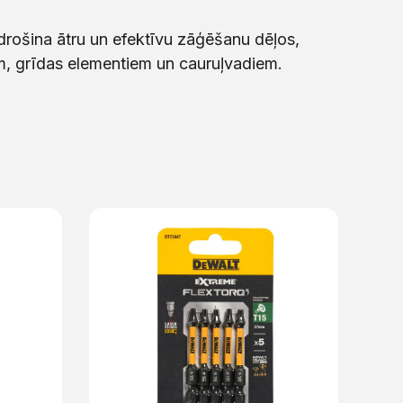
rošina ātru un efektīvu zāģēšanu dēļos,
ām, grīdas elementiem un cauruļvadiem.