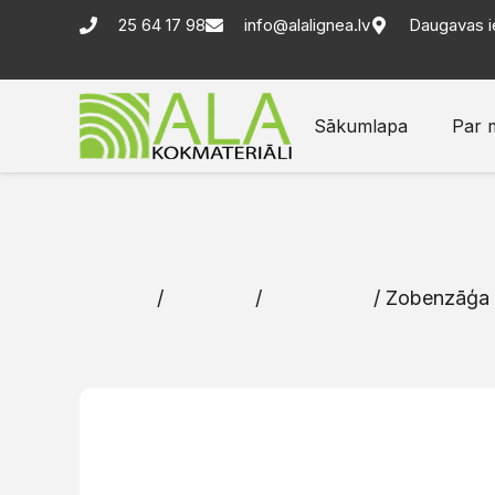
25 64 17 98
info@alalignea.lv
Daugavas i
Sākumlapa
Par 
Sākums
/
Katalogs
/
Instrumenti
/ Zobenzāģa 