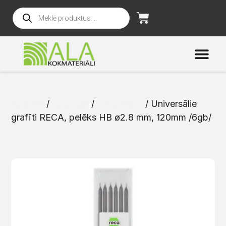
Sākums
/
Katalogs
/
Instrumenti
/ Universālie
grafīti RECA, pelēks HB ø2.8 mm, 120mm /6gb/