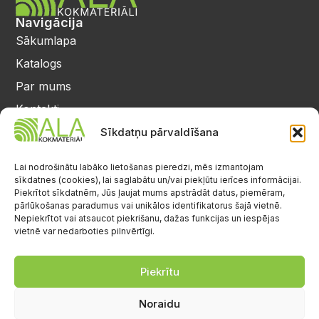
Navigācija
Sākumlapa
Katalogs
Par mums
Kontakti
Privātuma politika
Sīkdatņu pārvaldīšana
Kontakti
25 64 17 98
Lai nodrošinātu labāko lietošanas pieredzi, mēs izmantojam
sīkdatnes (cookies), lai saglabātu un/vai piekļūtu ierīces informācijai.
info@alalignea.lv
Piekrītot sīkdatnēm, Jūs ļaujat mums apstrādāt datus, piemēram,
pārlūkošanas paradumus vai unikālos identifikatorus šajā vietnē.
Daugavas iela 28, Mārupe
Nepiekrītot vai atsaucot piekrišanu, dažas funkcijas un iespējas
vietnē var nedarboties pilnvērtīgi.
Facebook
Darba laiks
Pr.-Pk.: 08:00-17:00
Piekrītu
S.-Sv.: brīvs
Noraidu