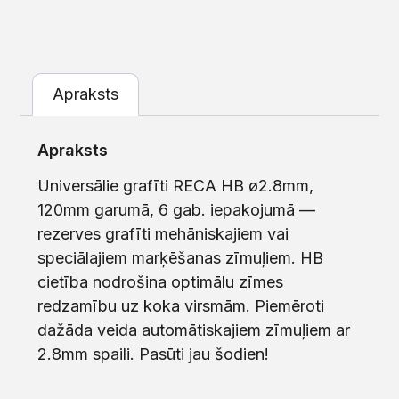
Apraksts
Apraksts
Universālie grafīti RECA HB ø2.8mm,
120mm garumā, 6 gab. iepakojumā —
rezerves grafīti mehāniskajiem vai
speciālajiem marķēšanas zīmuļiem. HB
cietība nodrošina optimālu zīmes
redzamību uz koka virsmām. Piemēroti
dažāda veida automātiskajiem zīmuļiem ar
2.8mm spaili. Pasūti jau šodien!