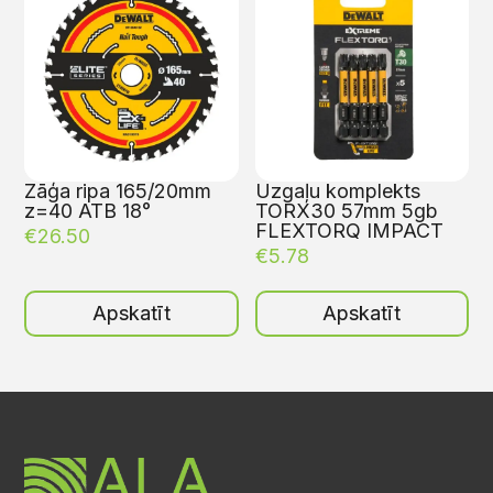
Zāģa ripa 165/20mm
Uzgaļu komplekts
z=40 ATB 18°
TORX30 57mm 5gb
FLEXTORQ IMPACT
€
26.50
€
5.78
Apskatīt
Apskatīt