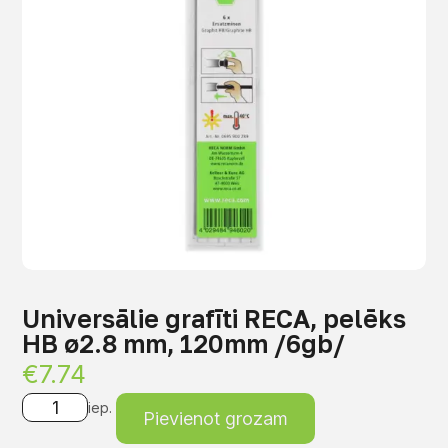
Universālie grafīti RECA, pelēks
HB ø2.8 mm, 120mm /6gb/
€
7.74
iep.
Pievienot grozam