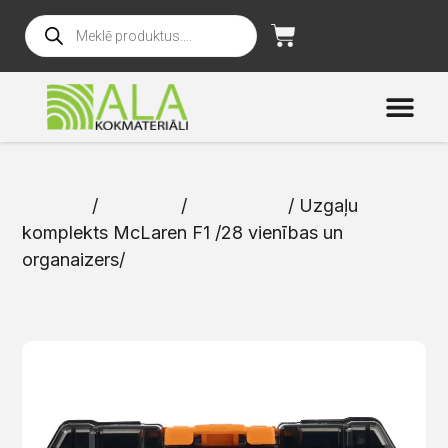
Sākums
/
Katalogs
/
Instrumenti
/ Uzgaļu
komplekts McLaren F1 /28 vienības un
organaizers/