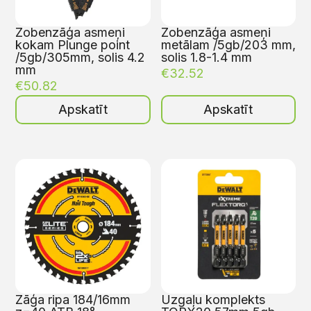
Zobenzāģa asmeņi
Zobenzāģa asmeņi
kokam Plunge point
metālam /5gb/203 mm,
/5gb/305mm, solis 4.2
solis 1.8-1.4 mm
mm
€
32.52
€
50.82
Apskatīt
Apskatīt
Zāģa ripa 184/16mm
Uzgaļu komplekts