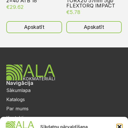
z=40 ATB 18°
TORX20 57mm 5gb
FLEXTORQ IMPACT
€
29.62
€
5.78
Apskatīt
Apskatīt
Navigācija
Sākumlapa
Katalogs
Par mums
Kontakti
Privātuma politika
Sīkdatņu pārvaldīšana