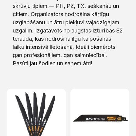
skrūvju tipiem — PH, PZ, TX, seškanšu un
citiem. Organizators nodrošina kārtīgu
uzglabāšanu un ātru piekļuvi vajadzīgajam
uzgalim. Izgatavots no augstas izturības S2
tērauda, kas nodrošina ilgu kalpošanas
laiku intensīvā lietošanā. Ideāli piemērots
gan profesionāļiem, gan saimniecībai.
Pasūti jau šodien un saņem ātri!