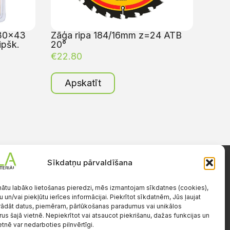
 30×43
Zāģa ripa 184/16mm z=24 ATB
ipšk.
20°
€
22.80
Apskatīt
Sīkdatņu pārvaldīšana
Darba laiks
Pr.-Pk.: 08:00-17:00
nātu labāko lietošanas pieredzi, mēs izmantojam sīkdatnes (cookies),
S.-Sv.: brīvs
u un/vai piekļūtu ierīces informācijai. Piekrītot sīkdatnēm, Jūs ļaujat
ādāt datus, piemēram, pārlūkošanas paradumus vai unikālos
e
rus šajā vietnē. Nepiekrītot vai atsaucot piekrišanu, dažas funkcijas un
etnē var nedarboties pilnvērtīgi.