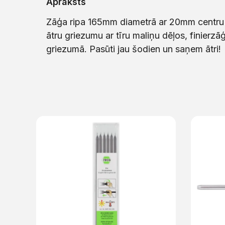
Apraksts
Zāģa ripa 165mm diametrā ar 20mm centru u
ātru griezumu ar tīru maliņu dēļos, finier
griezumā. Pasūti jau šodien un saņem ātri!