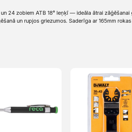
n 24 zobiem ATB 18° leņķī — ideāla ātrai zāģēšanai 
zāģēšanā un rupjos griezumos. Saderīga ar 165mm rokas