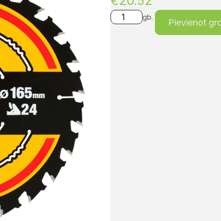
€
20.52
gb.
Pievienot g