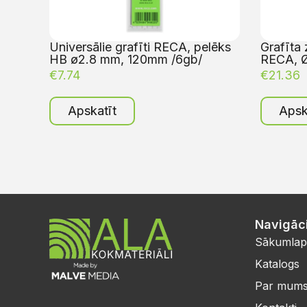
Universālie grafīti RECA, pelēks
Grafīta 
HB ø2.8 mm, 120mm /6gb/
RECA, 
€
7.74
€
21.36
Apskatīt
Apsk
Navigāci
Sākumlap
Katalogs
Par mum