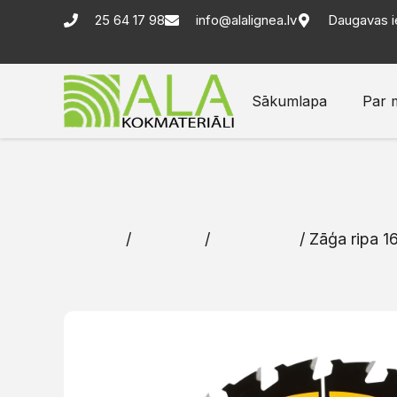
25 64 17 98
info@alalignea.lv
Daugavas i
Sākumlapa
Par 
Sākums
/
Katalogs
/
Instrumenti
/ Zāģa ripa 