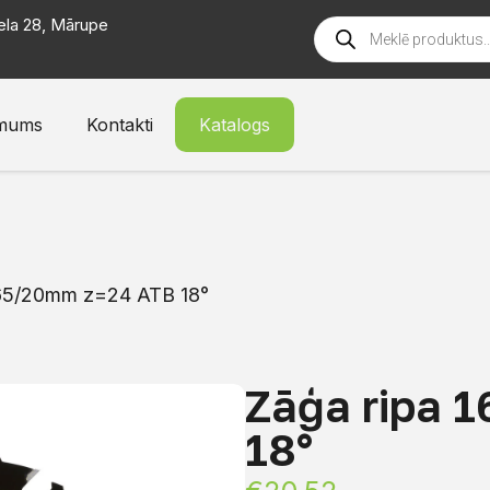
ela 28, Mārupe
mums
Kontakti
Katalogs
165/20mm z=24 ATB 18°
Zāģa ripa 
18°