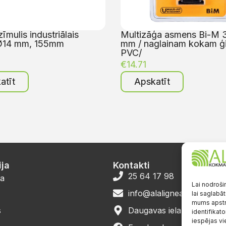
zīmulis industriālais
Multizāģa asmens Bi-M
Ø14 mm, 155mm
mm / naglainam kokam ģ
PVC/
€
14.71
atīt
Apskatīt
ja
Kontakti
25 64 17 98
a
Lai nodroši
info@alalignea.lv
lai saglabāt
mums apstr
s
Daugavas iela 28, Mārup
identifikato
iespējas vi