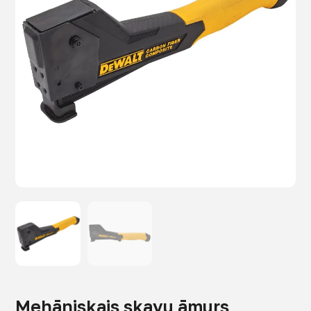
Mehāniskais skavu āmurs