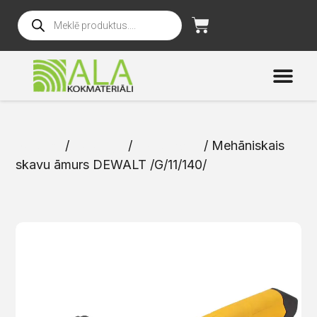
Sākums
/
Katalogs
/
Instrumenti
/ Mehāniskais
skavu āmurs DEWALT /G/11/140/