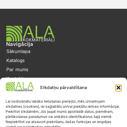
Navigācija
Sākumlapa
Katalogs
Par mums
Kontakti
Privātuma politika
Sīkdatņu pārvaldīšana
Kontakti
25 64 17 98
Lai nodrošinātu labāko lietošanas pieredzi, mēs izmantojam
sīkdatnes (cookies), lai saglabātu un/vai piekļūtu ierīces informācijai.
info@alalignea.lv
Piekrītot sīkdatnēm, Jūs ļaujat mums apstrādāt datus, piemēram,
pārlūkošanas paradumus vai unikālos identifikatorus šajā vietnē.
Daugavas iela 28, Mārupe
Nepiekrītot vai atsaucot piekrišanu, dažas funkcijas un iespējas
vietnē var nedarboties pilnvērtīgi.