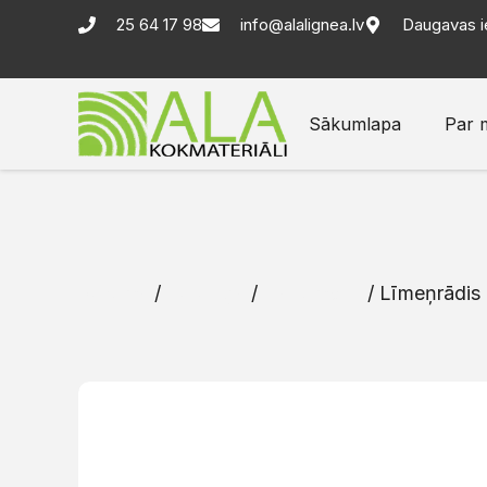
25 64 17 98
info@alalignea.lv
Daugavas i
Sākumlapa
Par 
Sākums
/
Katalogs
/
Instrumenti
/ Līmeņrādi