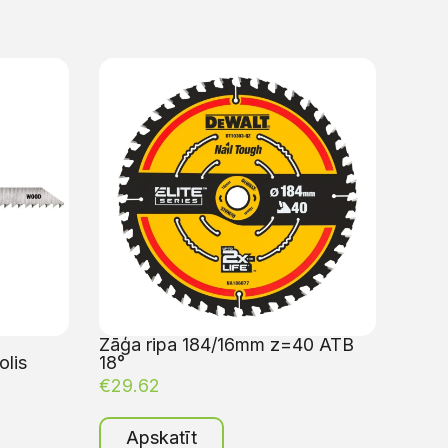
Zāģa ripa 184/16mm z=40 ATB
lis
18°
€
29.62
Apskatīt