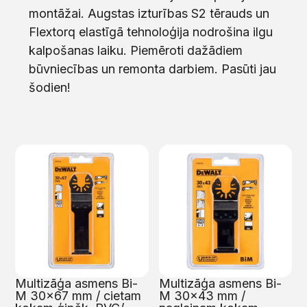
montāžai. Augstas izturības S2 tērauds un
Flextorq elastīgā tehnoloģija nodrošina ilgu
kalpošanas laiku. Piemēroti dažādiem
būvniecības un remonta darbiem. Pasūti jau
šodien!
Multizāģa asmens Bi-
Multizāģa asmens Bi-
M 30×67 mm / cietam
M 30×43 mm /