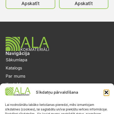
Apskatīt
Apskatīt
Navigācija
Sākumlapa
Katalogs
Par mums
Kontakti
Privātuma politika
Sīkdatņu pārvaldīšana
Kontakti
25 64 17 98
Lai nodrošinātu labāko lietošanas pieredzi, mēs izmantojam
sīkdatnes (cookies), lai saglabātu un/vai piekļūtu ierīces informācijai.
info@alalignea.lv
Piekrītot sīkdatnēm, Jūs ļaujat mums apstrādāt datus, piemēram,