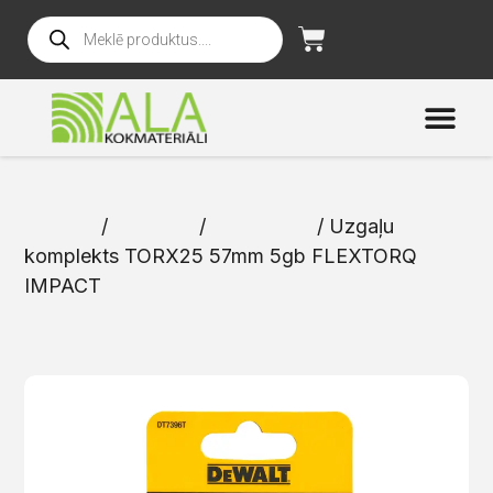
Sākums
/
Katalogs
/
Instrumenti
/ Uzgaļu
komplekts TORX25 57mm 5gb FLEXTORQ
IMPACT