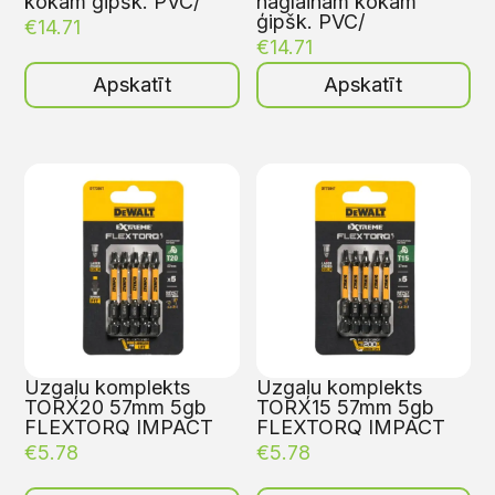
kokam ģipšk. PVC/
naglainam kokam
ģipšk. PVC/
€
14.71
€
14.71
Apskatīt
Apskatīt
Uzgaļu komplekts
Uzgaļu komplekts
TORX20 57mm 5gb
TORX15 57mm 5gb
FLEXTORQ IMPACT
FLEXTORQ IMPACT
€
5.78
€
5.78