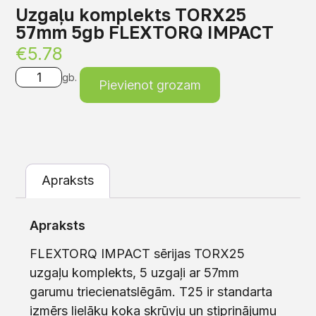
Uzgaļu komplekts TORX25
57mm 5gb FLEXTORQ IMPACT
€
5.78
gb.
Pievienot grozam
Apraksts
Apraksts
FLEXTORQ IMPACT sērijas TORX25
uzgaļu komplekts, 5 uzgaļi ar 57mm
garumu triecienatslēgām. T25 ir standarta
izmērs lielāku koka skrūvju un stiprinājumu