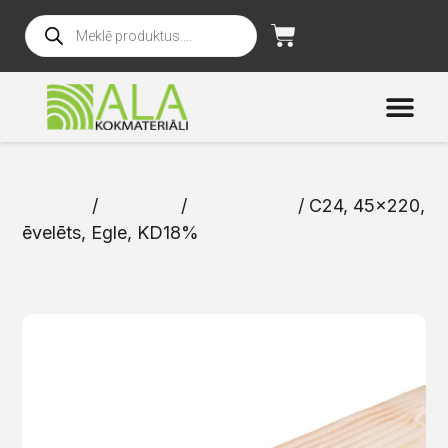
Sākums
/
Katalogs
/
Karkasa dēļi
/ C24, 45×220,
ēvelēts, Egle, KD18%