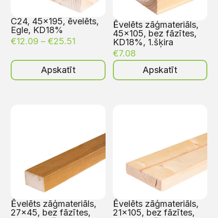
C24, 45×195, ēvelēts,
Ēvelēts zāģmateriāls,
Egle, KD18%
45×105, bez fāzītes,
€
12.09
–
€
25.51
KD18%, 1.šķira
€
7.08
Apskatīt
Apskatīt
Ēvelēts zāģmateriāls,
Ēvelēts zāģmateriāls,
27×45, bez fāzītes,
21×105, bez fāzītes,