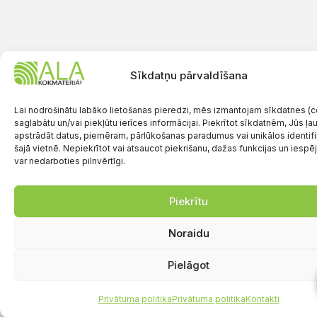
Sīkdatņu pārvaldīšana
Lai nodrošinātu labāko lietošanas pieredzi, mēs izmantojam sīkdatnes (co
saglabātu un/vai piekļūtu ierīces informācijai. Piekrītot sīkdatnēm, Jūs ļ
apstrādāt datus, piemēram, pārlūkošanas paradumus vai unikālos identif
šajā vietnē. Nepiekrītot vai atsaucot piekrišanu, dažas funkcijas un iespē
var nedarboties pilnvērtīgi.
Piekrītu
Noraidu
Pielāgot
Privātuma politika
Privātuma politika
Kontakti