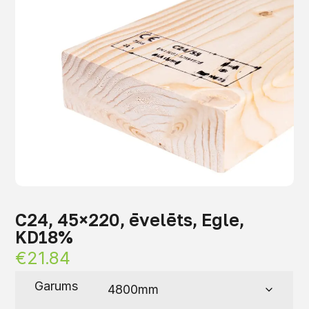
C24, 45×220, ēvelēts, Egle,
KD18%
€
21.84
Garums