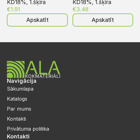
KD18%, 1.šķira
KD18%, 1.šķira
€
1.91
€
3.48
Apskatīt
Apskatīt
Navigācija
Sākumlapa
Katalogs
Par mums
Kontakti
Privātuma politika
Kontakti