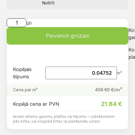
Notīrīt
gb.
Ko
Pievienot grozam
ga
Ko
pla
Kopējais
m³
tilpums
€/m³
459.60
Cena par m³
21.84
€
Kopējā cena ar PVN
Ievadi vēlamo garumu, platību vai tilpumu — pārrēķināsim
pēc brīža, vai nospied Enter, lai pārrēķinātu uzreiz