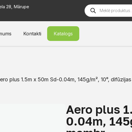
ela 28, Mārupe
mums
Kontakti
Katalogs
ero plus 1.5m x 50m Sd-0.04m, 145g/m², 10°, difūzija
Aero plus 
0.04m, 145g