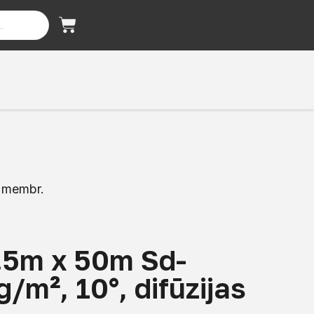
s membr.
1.5m x 50m Sd-
/m², 10°, difūzijas