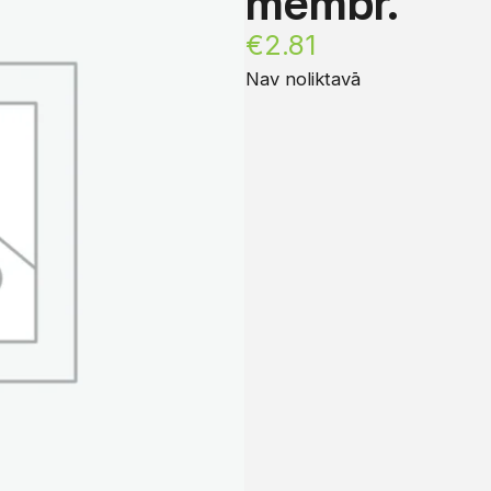
membr.
€
2.81
Nav noliktavā