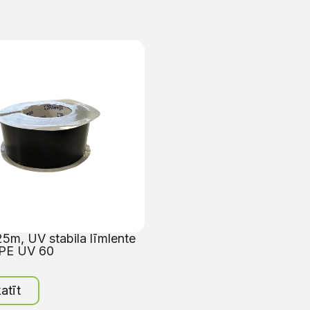
m, UV stabila līmlente
PE UV 60
atīt