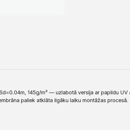
Sd=0.04m, 145g/m² — uzlabotā versija ar papildu UV 
embrāna paliek atklāta ilgāku laiku montāžas procesā. 