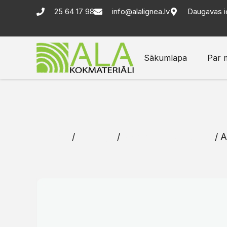
25 64 17 98
info@alalignea.lv
Daugavas i
Sākumlapa
Par 
Sākums
/
Katalogs
/
Membrānas un lentas
/ A