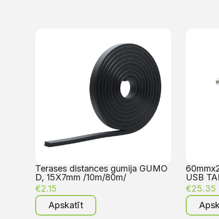
Terases distances gumija GUMO
60mmx25
D, 15X7mm /10m/80m/
USB TA
€
2.15
€
25.35
Apskatīt
Apsk