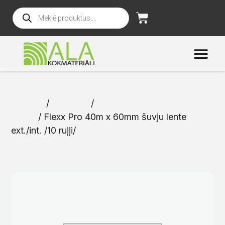
Sākums
/
Katalogs
/
Membrānas un
lentas
/ Flexx Pro 40m x 60mm šuvju lente
ext./int. /10 ruļļi/