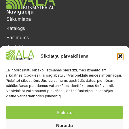
Navigācija
Sākumlapa
Katalogs
Par mums
Kontakti
Privātuma politika
Sīkdatņu pārvaldīšana
Kontakti
25 64 17 98
Lai nodrošinātu labāko lietošanas pieredzi, mēs izmantojam
sīkdatnes (cookies), lai saglabātu un/vai piekļūtu ierīces informācijai.
info@alalignea.lv
Piekrītot sīkdatnēm, Jūs ļaujat mums apstrādāt datus, piemēram,
pārlūkošanas paradumus vai unikālos identifikatorus šajā vietnē.
Daugavas iela 28, Mārupe
Nepiekrītot vai atsaucot piekrišanu, dažas funkcijas un iespējas
vietnē var nedarboties pilnvērtīgi.
Facebook
Darba laiks
Pr.-Pk.: 08:00-17:00
Piekrītu
S.-Sv.: brīvs
Noraidu