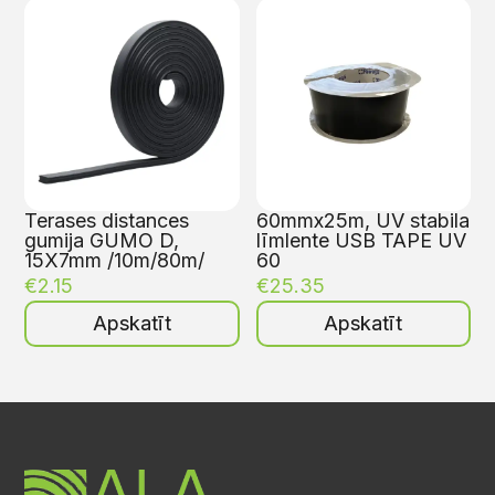
Terases distances
60mmx25m, UV stabila
gumija GUMO D,
līmlente USB TAPE UV
15X7mm /10m/80m/
60
€
2.15
€
25.35
Apskatīt
Apskatīt