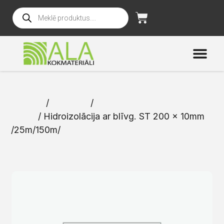
Sākums
/
Katalogs
/
Membrānas un
lentas
/ Hidroizolācija ar blīvg. ST 200 x 10mm
/25m/150m/