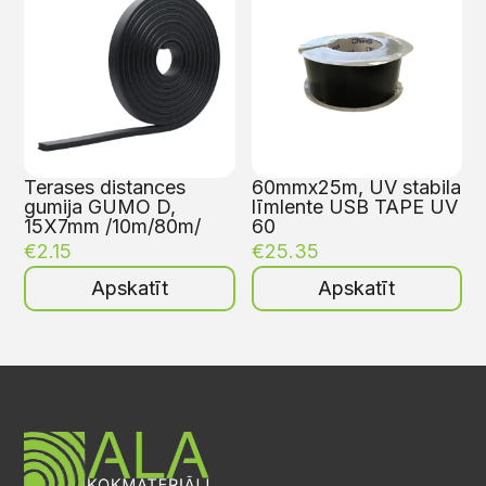
Terases distances
60mmx25m, UV stabila
gumija GUMO D,
līmlente USB TAPE UV
15X7mm /10m/80m/
60
€
2.15
€
25.35
Apskatīt
Apskatīt