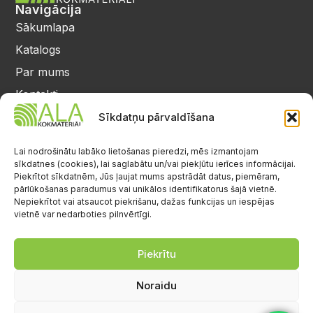
Navigācija
Sākumlapa
Katalogs
Par mums
Kontakti
Privātuma politika
Sīkdatņu pārvaldīšana
Kontakti
25 64 17 98
Lai nodrošinātu labāko lietošanas pieredzi, mēs izmantojam
sīkdatnes (cookies), lai saglabātu un/vai piekļūtu ierīces informācijai.
info@alalignea.lv
Piekrītot sīkdatnēm, Jūs ļaujat mums apstrādāt datus, piemēram,
pārlūkošanas paradumus vai unikālos identifikatorus šajā vietnē.
Daugavas iela 28, Mārupe
Nepiekrītot vai atsaucot piekrišanu, dažas funkcijas un iespējas
vietnē var nedarboties pilnvērtīgi.
Facebook
Darba laiks
Pr.-Pk.: 08:00-17:00
Piekrītu
S.-Sv.: brīvs
Noraidu