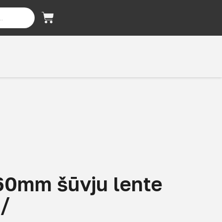
60mm šūvju lente
i/