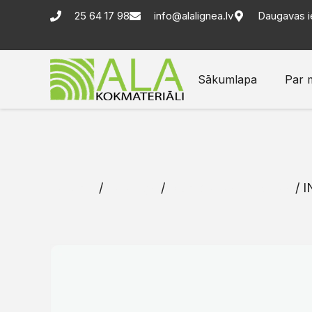
25 64 17 98
info@alalignea.lv
Daugavas i
Sākumlapa
Par 
Sākums
/
Katalogs
/
Membrānas un lentas
/ I