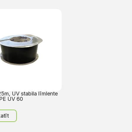
m, UV stabila līmlente
PE UV 60
atīt