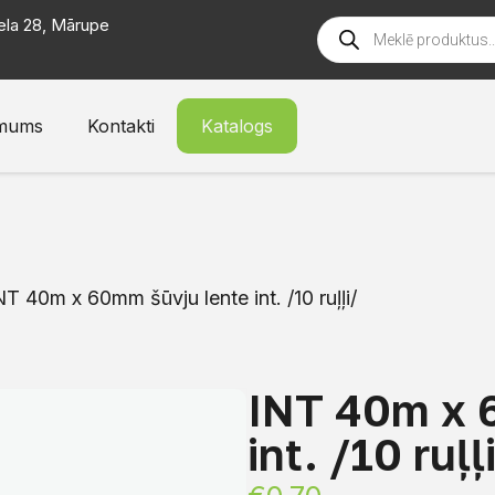
ela 28, Mārupe
mums
Kontakti
Katalogs
NT 40m x 60mm šūvju lente int. /10 ruļļi/
INT 40m x 
int. /10 ruļļ