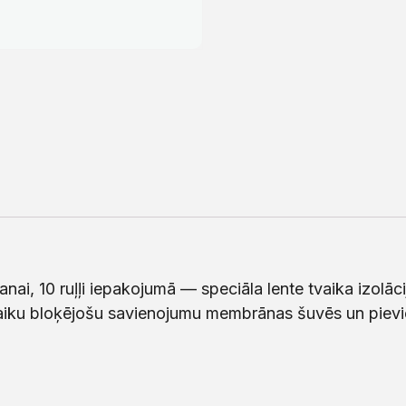
nai, 10 ruļļi iepakojumā — speciāla lente tvaika izolā
aiku bloķējošu savienojumu membrānas šuvēs un pievie