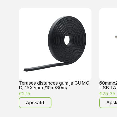
Terases distances gumija GUMO
60mmx25
D, 15X7mm /10m/80m/
USB TA
€
2.15
€
25.35
Apskatīt
Apsk