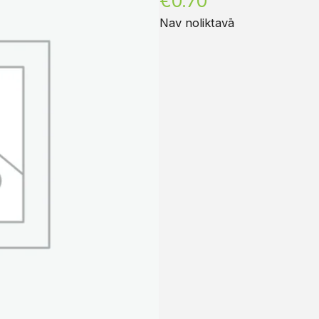
€
0.70
Nav noliktavā