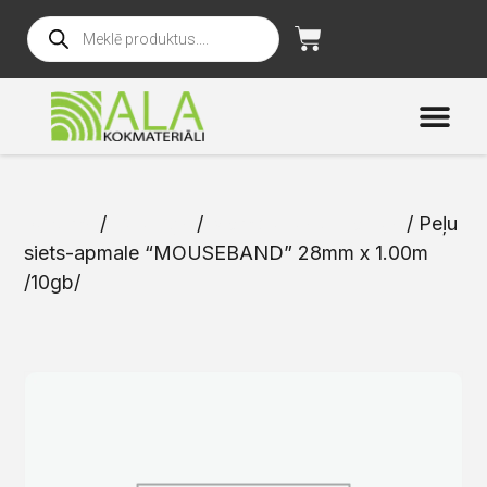
Sākums
/
Katalogs
/
Membrānas un lentas
/ Peļu
siets-apmale “MOUSEBAND” 28mm x 1.00m
/10gb/