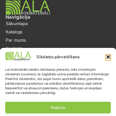
Navigācija
Sākumlapa
Katalogs
Par mums
Kontakti
Privātuma politika
Sīkdatņu pārvaldīšana
Kontakti
25 64 17 98
Lai nodrošinātu labāko lietošanas pieredzi, mēs izmantojam
sīkdatnes (cookies), lai saglabātu un/vai piekļūtu ierīces informācijai.
info@alalignea.lv
Piekrītot sīkdatnēm, Jūs ļaujat mums apstrādāt datus, piemēram,
pārlūkošanas paradumus vai unikālos identifikatorus šajā vietnē.
Daugavas iela 28, Mārupe
Nepiekrītot vai atsaucot piekrišanu, dažas funkcijas un iespējas
vietnē var nedarboties pilnvērtīgi.
Facebook
Darba laiks
Pr.-Pk.: 08:00-17:00
Piekrītu
S.-Sv.: brīvs