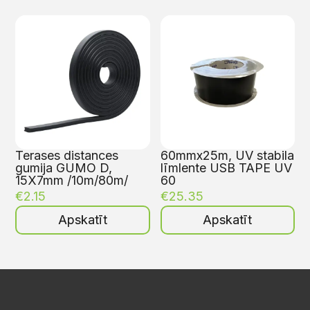
Terases distances
60mmx25m, UV stabila
gumija GUMO D,
līmlente USB TAPE UV
15X7mm /10m/80m/
60
€
2.15
€
25.35
Apskatīt
Apskatīt